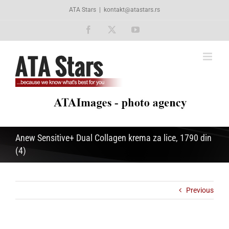
Skip
ATA Stars
|
kontakt@atastars.rs
to
content
Facebook
X
YouTube
Anew Sensitive+ Dual Collagen krema za lice, 1790 din
(4)
Previous