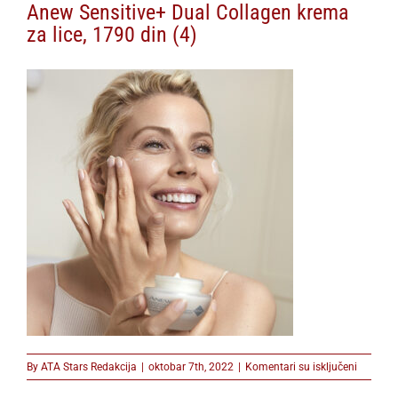
Anew Sensitive+ Dual Collagen krema
za lice, 1790 din (4)
na
By
ATA Stars Redakcija
|
oktobar 7th, 2022
|
Komentari su isključeni
Anew
Sensitiv