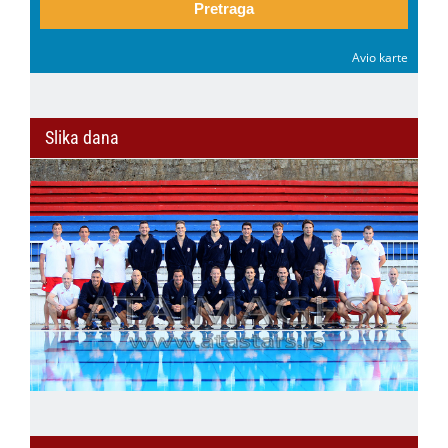
Pretraga
Avio karte
Slika dana