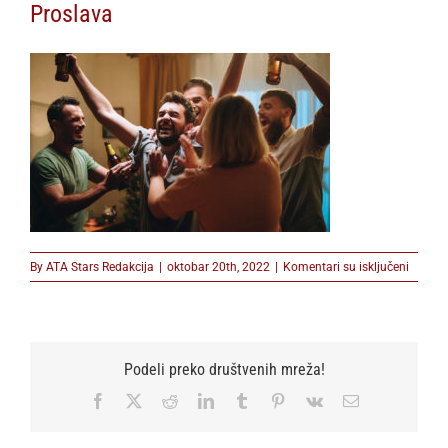
Proslava
na
By
ATA Stars Redakcija
|
oktobar 20th, 2022
|
Komentari su isključeni
Prosla
Podeli preko društvenih mreža!
Facebook
X
Reddit
LinkedIn
Tumblr
Pinterest
Vk
Email