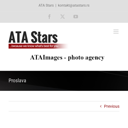
Skip
ATA Stars
|
kontakt@atastars.rs
to
content
Facebook
X
YouTube
Proslava
Previous