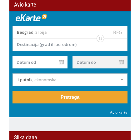
Avio karte
BEG
Beograd
,
Srbija
Destinacija (grad ili aerodrom)
Datum od
Datum do
1 putnik
,
ekonomska
Pretraga
Avio karte
Slika dana