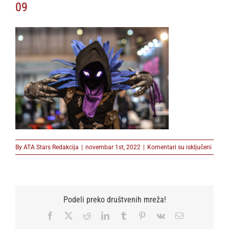
09
na
By
ATA Stars Redakcija
|
novembar 1st, 2022
|
Komentari su isključeni
09
Podeli preko društvenih mreža!
Facebook
X
Reddit
LinkedIn
Tumblr
Pinterest
Vk
Email