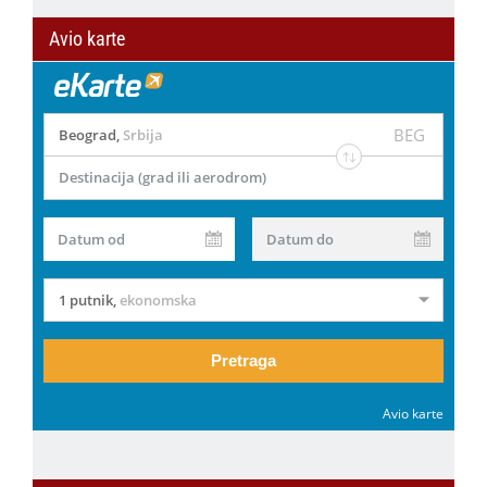
Avio karte
BEG
Beograd
,
Srbija
Destinacija (grad ili aerodrom)
Datum od
Datum do
1 putnik
,
ekonomska
Pretraga
Avio karte