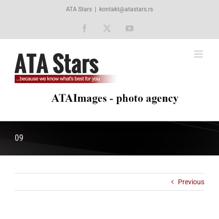
Skip
ATA Stars
|
kontakt@atastars.rs
to
content
Facebook
X
YouTube
09
Previous