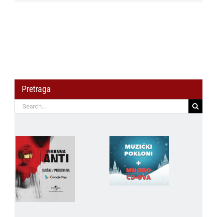
Pretraga
Search
for: