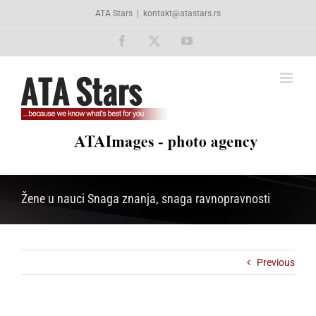
Skip
ATA Stars
|
kontakt@atastars.rs
to
content
Facebook
X
YouTube
Žene u nauci Snaga znanja, snaga ravnopravnosti
Previous