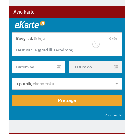
Avio karte
BEG
Beograd
,
Srbija
Destinacija (grad ili aerodrom)
Datum od
Datum do
1 putnik
,
ekonomska
Pretraga
Avio karte