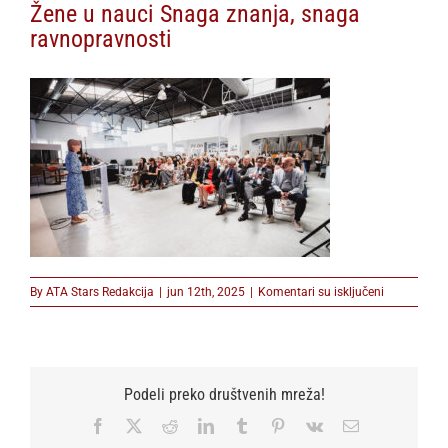
Žene u nauci Snaga znanja, snaga
ravnopravnosti
na
By
ATA Stars Redakcija
|
jun 12th, 2025
|
Komentari su isključeni
Žene
u
nauci
Snaga
znanja,
Podeli preko društvenih mreža!
snaga
ravnopravno
Facebook
X
Reddit
LinkedIn
Tumblr
Pinterest
Vk
Email