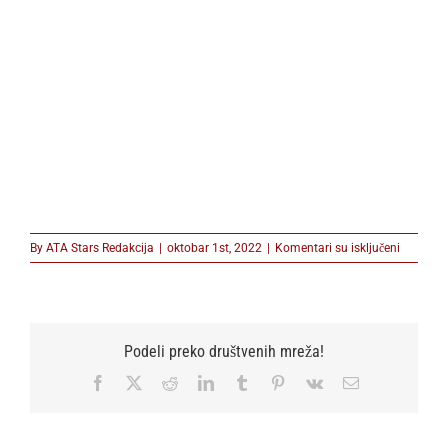
na
By
ATA Stars Redakcija
|
oktobar 1st, 2022
|
Komentari su isključeni
dm
zenska
trka
Podeli preko društvenih mreža!
Facebook
X
Reddit
LinkedIn
Tumblr
Pinterest
Vk
Email