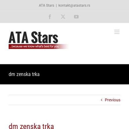
Skip
ATA Stars
|
kontakt@atastars.rs
to
content
Facebook
X
YouTube
dm zenska trka
Previous
dm zenska trka