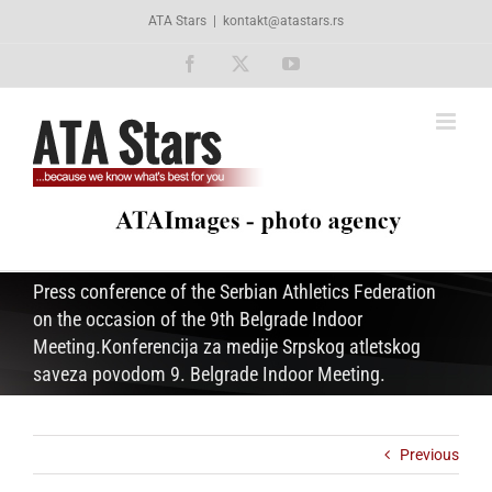
Skip
ATA Stars
|
kontakt@atastars.rs
to
content
Facebook
X
YouTube
Press conference of the Serbian Athletics Federation
on the occasion of the 9th Belgrade Indoor
Meeting.Konferencija za medije Srpskog atletskog
saveza povodom 9. Belgrade Indoor Meeting.
Previous