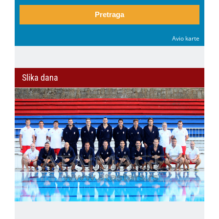
Pretraga
Avio karte
Slika dana