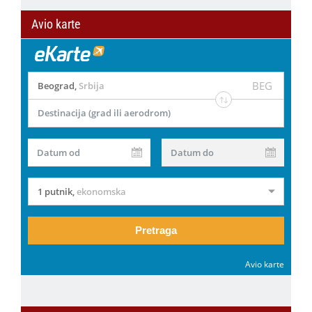
Avio karte
BEG
Beograd
,
Srbija
Destinacija (grad ili aerodrom)
Datum od
Datum do
1 putnik
,
ekonomska
Pretraga
Avio karte