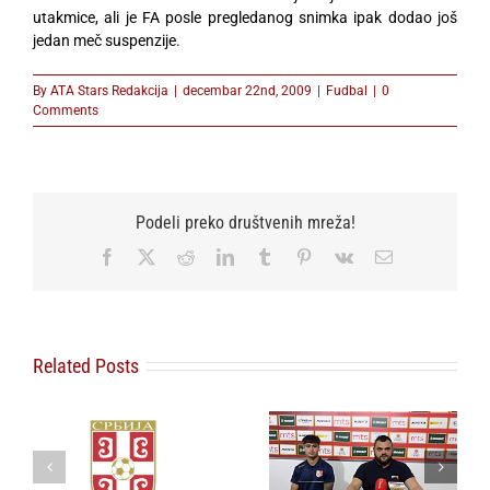
utakmice, ali je FA posle pregledanog snimka ipak dodao još
jedan meč suspenzije.
By
ATA Stars Redakcija
|
decembar 22nd, 2009
|
Fudbal
|
0
Comments
Podeli preko društvenih mreža!
Facebook
X
Reddit
LinkedIn
Tumblr
Pinterest
Vk
Email
Related Posts
ku
za
Neđić pred Zemun:
Poraz od Čukaričkog