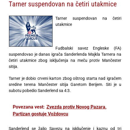
Tarner suspendovan na četiri utakmice
Tarner suspendovan na četiri
utakmice
Fudbalski savez Engleske (FA)
suspendovao je danas igrača Sanderlenda Majkla Tarnera na
četiri utakmice zbog isključenja na meču protiv Mančester
sitija.
Tarner je dobio crveni karton zbog oštrog starta nad igračem
sredine terena Mančester sitija Garetom Berijem. Siti je u
subotu pobedio Sanderlend sa 4:3.
Povezana vest:
Zvezda protiv Novog Pazara,
Partizan gostuje Voždovcu
Sanderlend se žalio Savezu na isključenje i kaznu od tri