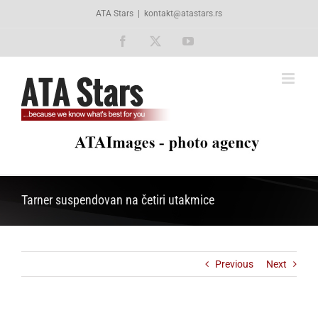
Skip
ATA Stars
|
kontakt@atastars.rs
to
content
Facebook
X
YouTube
Tarner suspendovan na četiri utakmice
Previous
Next