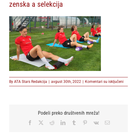
zenska a selekcija
na
By
ATA Stars Redakcija
|
avgust 30th, 2022
|
Komentari su isključeni
zenska
a
selekcij
Podeli preko društvenih mreža!
Facebook
X
Reddit
LinkedIn
Tumblr
Pinterest
Vk
Email