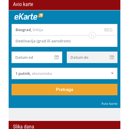
Avio karte
BEG
Beograd
,
Srbija
Destinacija (grad ili aerodrom)
Datum od
Datum do
1 putnik
,
ekonomska
Pretraga
Avio karte
Slika dana