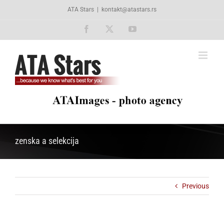
Skip
ATA Stars
|
kontakt@atastars.rs
to
content
Facebook
X
YouTube
zenska a selekcija
Previous