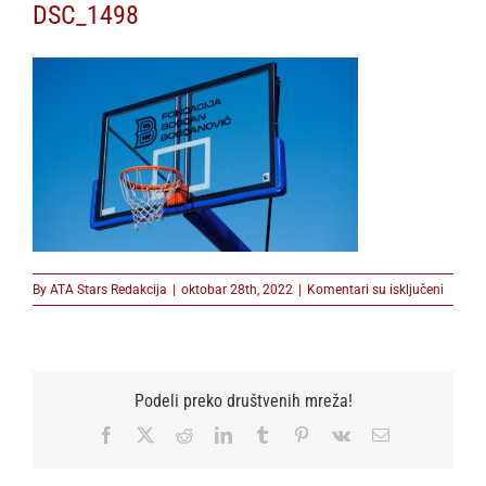
DSC_1498
na
By
ATA Stars Redakcija
|
oktobar 28th, 2022
|
Komentari su isključeni
DSC_1
Podeli preko društvenih mreža!
Facebook
X
Reddit
LinkedIn
Tumblr
Pinterest
Vk
Email