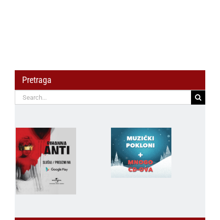
Pretraga
Search
for: