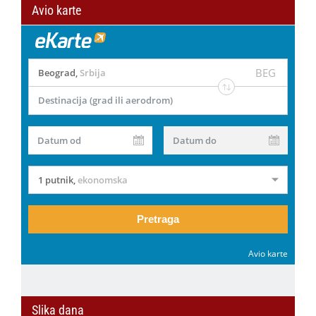
Avio karte
BEG
Beograd
,
Srbija
Destinacija (grad ili aerodrom)
Datum od
Datum do
1 putnik
,
ekonomska
Pretraga
Avio karte
Slika dana