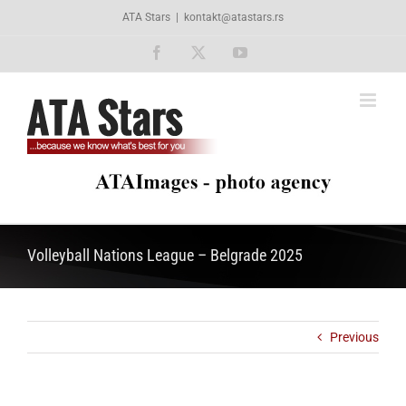
Skip
ATA Stars
|
kontakt@atastars.rs
to
content
Facebook
X
YouTube
Volleyball Nations League – Belgrade 2025
Previous