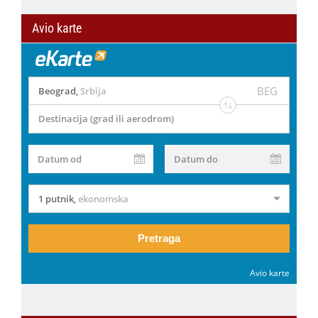
Avio karte
BEG
Beograd
,
Srbija
Destinacija (grad ili aerodrom)
Datum od
Datum do
1 putnik
,
ekonomska
Pretraga
Avio karte