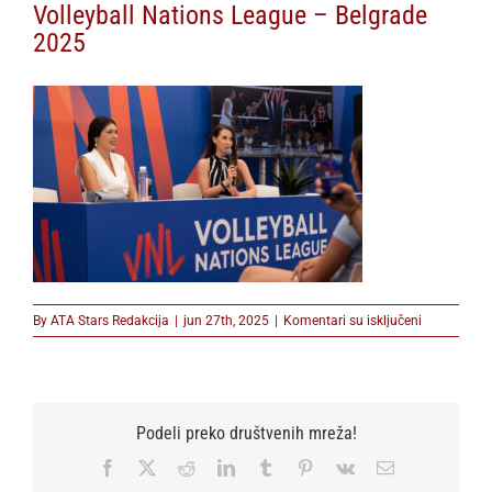
Volleyball Nations League – Belgrade
2025
na
By
ATA Stars Redakcija
|
jun 27th, 2025
|
Komentari su isključeni
Volleyball
Nations
League
–
Belgrade
Podeli preko društvenih mreža!
2025
Facebook
X
Reddit
LinkedIn
Tumblr
Pinterest
Vk
Email