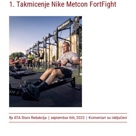
1. Takmicenje Nike Metcon FortFight
na
By
ATA Stars Redakcija
|
septembar 6th, 2022
|
Komentari su isključeni
1.
Takmi
Nike