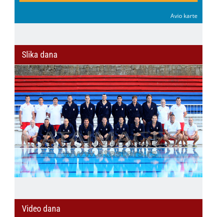
Avio karte
Slika dana
Video dana