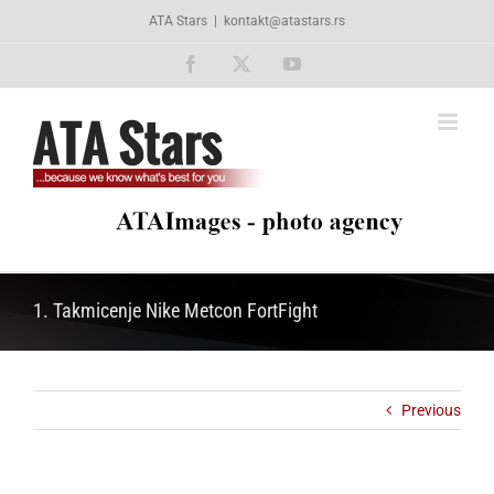
Skip
ATA Stars
|
kontakt@atastars.rs
to
content
Facebook
X
YouTube
1. Takmicenje Nike Metcon FortFight
Previous