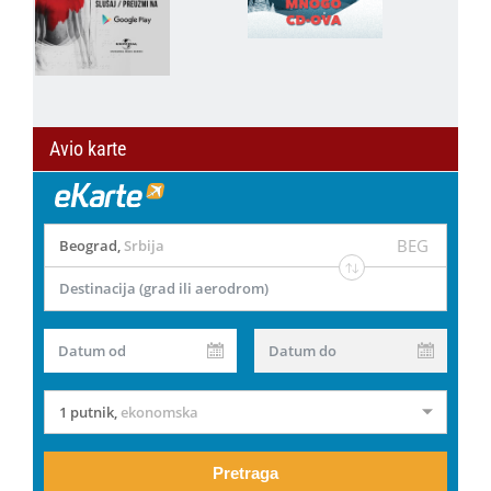
Avio karte
BEG
Beograd
,
Srbija
Destinacija (grad ili aerodrom)
Datum od
Datum do
1 putnik
,
ekonomska
Pretraga