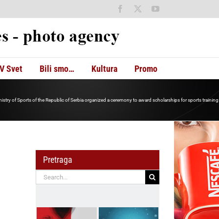
Facebook
X
YouTube
V Svet
Bili smo…
Kultura
Promo
istry of Sports of the Republic of Serbia organized a ceremony to award scholarships for sports training 
Pretraga
Search
for: