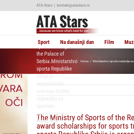
The Ministry of
Skip
ATA Stars
|
kontakt@atastars.rs
Sports of the
to
content
Republic of Serbia
organized a
ceremony to award
scholarships for
Sport
Na današnji dan
Film
Muz
sports training at
the Palace of
Serbia.Ministarstvo
Home
Ministarstvo sporta nastavlja
sporta Republike
Srbije je
organizovalo
svecanu dodelu
stipendija za
sportsko
usavrsavanje u
The Ministry of Sports of the R
Palati Srbi
award scholarships for sports tr