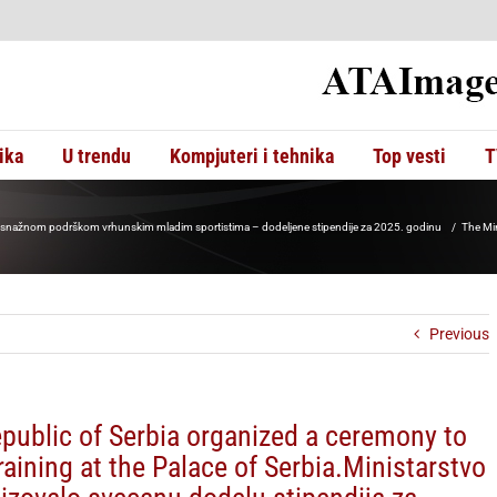
ika
U trendu
Kompjuteri i tehnika
Top vesti
T
 sa snažnom podrškom vrhunskim mladim sportistima – dodeljene stipendije za 2025. godinu
The Min
Previous
epublic of Serbia organized a ceremony to
aining at the Palace of Serbia.Ministarstvo