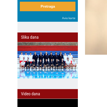
Pretraga
Avio karte
Slika dana
Video dana