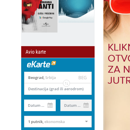
Avio karte
BEG
Beograd
,
Srbija
Destinacija (grad ili aerodrom)
Datum od
Datum do
il
1 putnik
,
ekonomska