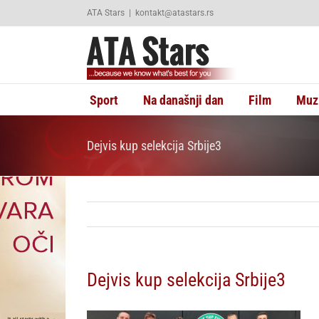
Skip
ATA Stars
|
kontakt@atastars.rs
to
content
Sport
Na današnji dan
Film
Muz
Dejvis kup selekcija Srbije3
Dejvis kup selekcija Srbije3