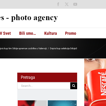
Facebook
X
YouTube
V Svet
Bili smo…
Kultura
Promo
jvis kup tim Srbije spreman za bitke u Valensiji
Dejvis kup selekcija Srbije3
Pretraga
Search
for: