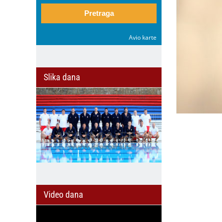
Pretraga
Avio karte
Slika dana
Video dana