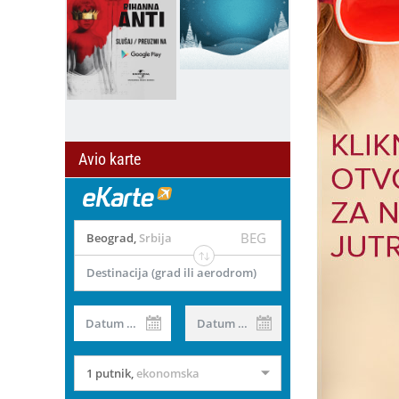
Avio karte
BEG
Beograd
,
Srbija
Destinacija (grad ili aerodrom)
il
Datum od
Datum do
1 putnik
,
ekonomska