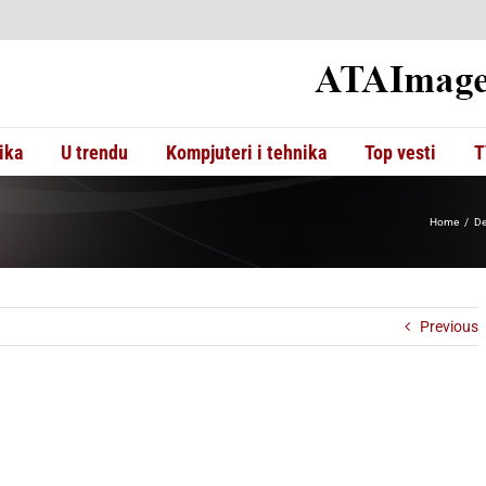
ika
U trendu
Kompjuteri i tehnika
Top vesti
T
Home
De
Previous