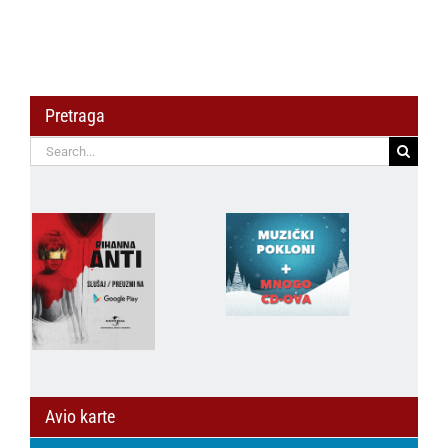
Pretraga
Search
for:
Avio karte