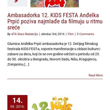
u u ritmu sreće
Film
Ambasadorka 12. KIDS FESTA Anđelka
Prpić poziva najmlađe da filmuju u ritmu
sreće
By
ATA Stars Redakcija
|
oktobar 3rd, 2016
|
Film
|
0 Comments
Glumica Anđelka Prpić ambasadorka je 12. Dečijeg filmskog
festivala KIDS FEST-a, najveće manifestacije u oblasti kulture i
zabave za decu, koji će se ove godine održati u periodu od 23.
do 30. oktobra u Beogradu, Novom Sadu, Nišu, Kragujevcu,
Zrenjaninu [...]
Read More
14.
Dečiji filmski
09. 2016.
 Kids Fest od 23.