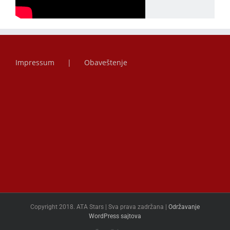
Impressum
Obaveštenje
Copyright 2018. ATA Stars | Sva prava zadržana |
Održavanje
WordPress sajtova