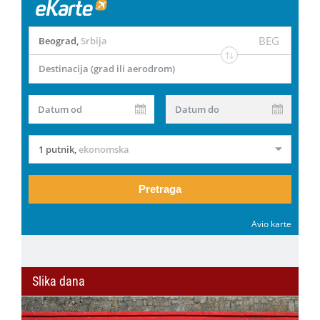
BEG
Beograd
,
Srbija
Destinacija (grad ili aerodrom)
Datum od
Datum do
1 putnik
,
ekonomska
Pretraga
Avio karte
Slika dana