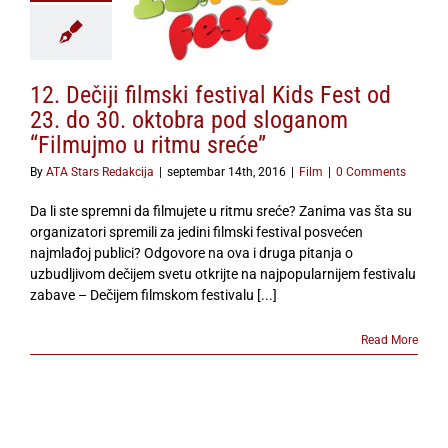
. oktobra pod
om “Filmujmo u
tmu sreće”
Film
12. Dečiji filmski festival Kids Fest od
23. do 30. oktobra pod sloganom
“Filmujmo u ritmu sreće”
By
ATA Stars Redakcija
|
septembar 14th, 2016
|
Film
|
0 Comments
Da li ste spremni da filmujete u ritmu sreće? Zanima vas šta su
organizatori spremili za jedini filmski festival posvećen
najmlađoj publici? Odgovore na ova i druga pitanja o
uzbudljivom dečijem svetu otkrijte na najpopularnijem festivalu
zabave – Dečijem filmskom festivalu [...]
Read More