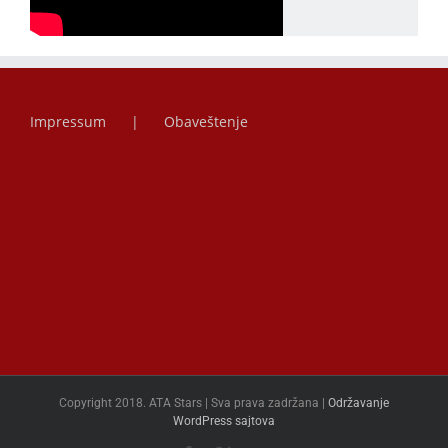
Impressum
Obaveštenje
Copyright 2018. ATA Stars | Sva prava zadržana |
Održavanje
WordPress sajtova