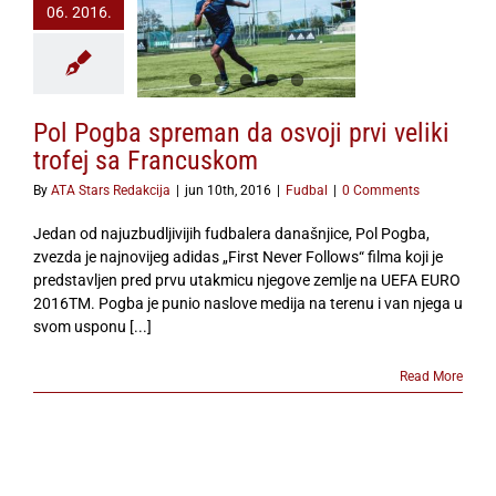
06. 2016.
gba spreman da
rvi veliki trofej
Francuskom
Fudbal
Pol Pogba spreman da osvoji prvi veliki
trofej sa Francuskom
By
ATA Stars Redakcija
|
jun 10th, 2016
|
Fudbal
|
0 Comments
Jedan od najuzbudljivijih fudbalera današnjice, Pol Pogba,
zvezda je najnovijeg adidas „First Never Follows“ filma koji je
predstavljen pred prvu utakmicu njegove zemlje na UEFA EURO
2016TM. Pogba je punio naslove medija na terenu i van njega u
svom usponu [...]
Read More