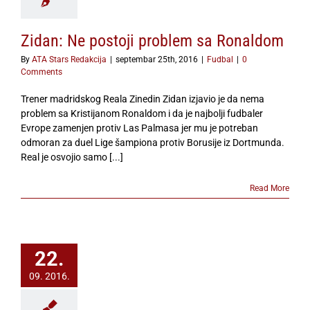
Zidan: Ne postoji problem sa Ronaldom
By
ATA Stars Redakcija
|
septembar 25th, 2016
|
Fudbal
|
0
Comments
Trener madridskog Reala Zinedin Zidan izjavio je da nema
problem sa Kristijanom Ronaldom i da je najbolji fudbaler
Evrope zamenjen protiv Las Palmasa jer mu je potreban
odmoran za duel Lige šampiona protiv Borusije iz Dortmunda.
Real je osvojio samo [...]
Read More
22.
09. 2016.