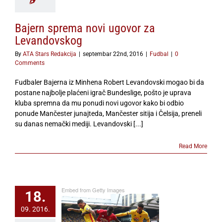
Bajern sprema novi ugovor za
Levandovskog
By
ATA Stars Redakcija
|
septembar 22nd, 2016
|
Fudbal
|
0
Comments
Fudbaler Bajerna iz Minhena Robert Levandovski mogao bi da
postane najbolje plaćeni igrač Bundeslige, pošto je uprava
kluba spremna da mu ponudi novi ugovor kako bi odbio
ponude Mančester junajteda, Mančester sitija i Čelsija, preneli
su danas nemački mediji. Levandovski [...]
Read More
Embed from Getty Images
18.
09. 2016.