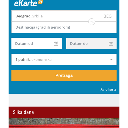
BEG
Beograd
,
Srbija
Destinacija (grad ili aerodrom)
Datum od
Datum do
1 putnik
,
ekonomska
Pretraga
Avio karte
Slika dana