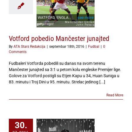
Votford pobedio Mančester junajted
By
ATA Stars Redakcija
|
septembar 18th, 2016
|
Fudbal
|
0
Comments
Fudbaleri Votforda pobedili su danas na svom terenu
Mančester junajted sa 3:1 u petom kolu engleske Premijer lige.
Golove za Votford postigli su Etjen Kapu u 34, Huan Suniga u
83. minutu i Troj Dini u 95. minutu. Strelac jedinog [...]
Read More
30.
n Zidan i Žoze