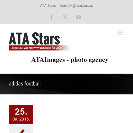
Skip
ATA Stars
|
kontakt@atastars.rs
to
content
Facebook
X
YouTube
adidas football
25.
09. 2016.