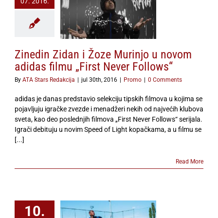
07. 2016.
 u novom adidas
u „First Never
Follows“
Promo
Zinedin Zidan i Žoze Murinjo u novom
adidas filmu „First Never Follows“
By
ATA Stars Redakcija
|
jul 30th, 2016
|
Promo
|
0 Comments
adidas je danas predstavio selekciju tipskih filmova u kojima se
pojavljuju igračke zvezde i menadžeri nekih od najvećih klubova
sveta, kao deo poslednjih filmova „First Never Follows“ serijala.
Igrači debituju u novim Speed of Light kopačkama, a u filmu se
[...]
Read More
10.