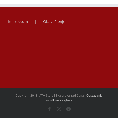
Impressum
Obaveštenje
Copyright 2018. ATA Stars | Sva prava zadržana |
Održavanje
WordPress sajtova
Facebook
X
YouTube