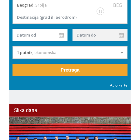
BEG
Beograd
,
Srbija
Destinacija (grad ili aerodrom)
Datum od
Datum do
1 putnik
,
ekonomska
Pretraga
Avio karte
Slika dana