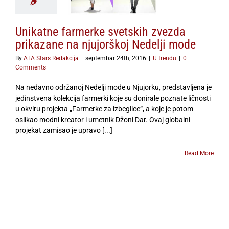
delji mode
U trendu
Unikatne farmerke svetskih zvezda
prikazane na njujorškoj Nedelji mode
By
ATA Stars Redakcija
|
septembar 24th, 2016
|
U trendu
|
0
Comments
Na nedavno održanoj Nedelji mode u Njujorku, predstavljena je
jedinstvena kolekcija farmerki koje su donirale poznate ličnosti
u okviru projekta „Farmerke za izbeglice“, a koje je potom
oslikao modni kreator i umetnik Džoni Dar. Ovaj globalni
projekat zamisao je upravo [...]
Read More