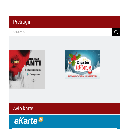
Pretraga
Search
for:
Avio karte