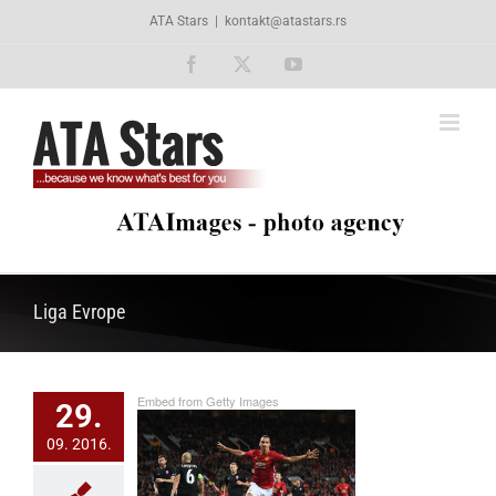
Skip
ATA Stars
|
kontakt@atastars.rs
to
content
Facebook
X
YouTube
Liga Evrope
Embed from Getty Images
29.
09. 2016.