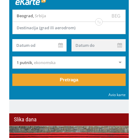
BEG
Beograd
,
Srbija
Destinacija (grad ili aerodrom)
Datum od
Datum do
1 putnik
,
ekonomska
Pretraga
Avio karte
Slika dana