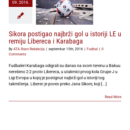
09. 2016.
postigao najbrži
toriji LE u remiju
eca i Karabaga
Fudbal
Sikora postigao najbrži gol u istoriji LE u
remiju Libereca i Karabaga
By
ATA Stars Redakcija
|
septembar 15th, 2016
|
Fudbal
|
0
Comments
Fudbaleri Karabaga odigrali su danas na svom terenu u Bakuu
nerešeno 2:2 protiv Libereca, u utakmici prvog kola Grupe J u
Ligi Evropa u kojoj je postignut najbrži gol u istoriji tog
takmičenja. Liberec je poveo preko Jana Sikore, koji [...]
Read More