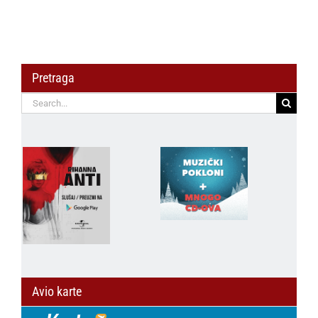
Pretraga
Search
for:
Avio karte