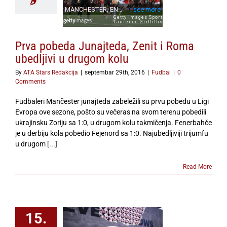
Prva pobeda Junajteda, Zenit i Roma
ubedljivi u drugom kolu
By
ATA Stars Redakcija
|
septembar 29th, 2016
|
Fudbal
|
0
Comments
Fudbaleri Mančester junajteda zabeležili su prvu pobedu u Ligi
Evropa ove sezone, pošto su večeras na svom terenu pobedili
ukrajinsku Zoriju sa 1:0, u drugom kolu takmičenja. Fenerbahče
je u derbiju kola pobedio Fejenord sa 1:0. Najubedljiviji trijumfu
u drugom [...]
Read More
15.