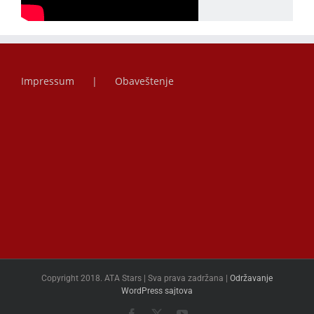
Impressum
Obaveštenje
Copyright 2018. ATA Stars | Sva prava zadržana |
Održavanje
WordPress sajtova
Facebook
X
YouTube