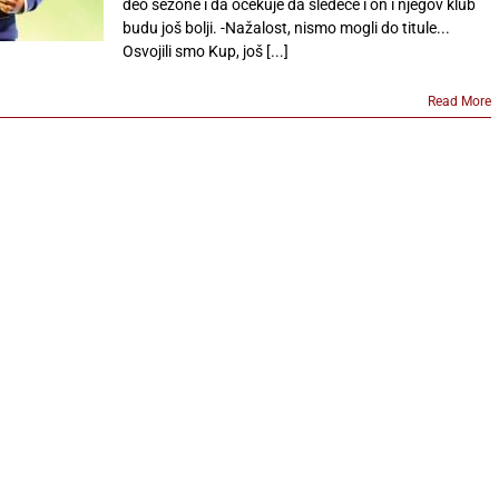
deo sezone i da očekuje da sledeće i on i njegov klub
budu još bolji. -Nažalost, nismo mogli do titule...
Osvojili smo Kup, još [...]
Read More