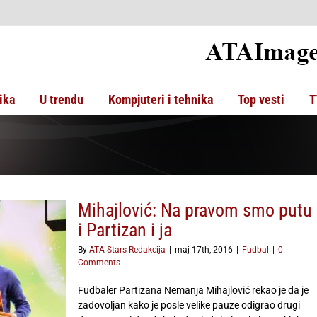
ika
U trendu
Kompjuteri i tehnika
Top vesti
T
Mihajlović: Na pravom smo putu
i Partizan i ja
By
ATA Stars Redakcija
|
maj 17th, 2016
|
Fudbal
|
0
Comments
Fudbaler Partizana Nemanja Mihajlović rekao je da je
zadovoljan kako je posle velike pauze odigrao drugi