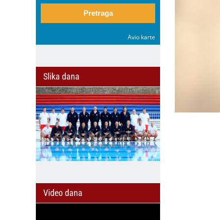
Pretraga
Avio karte
Slika dana
Video dana