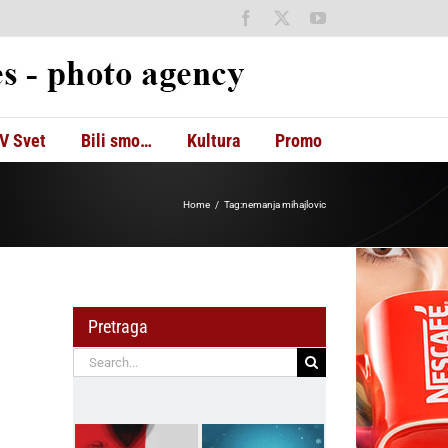
Facebook
X
YouTube
V Svet
Bili smo…
Kultura
Promo
Home
Tag:
nemanja mihajlovic
Pretraga
Search
for: