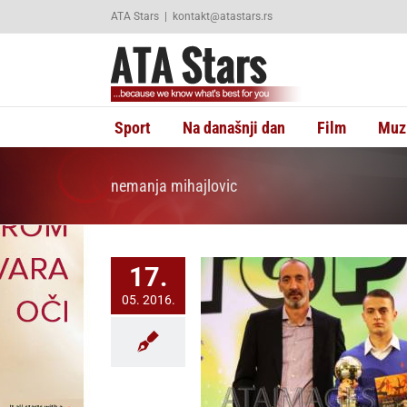
Skip
ATA Stars
|
kontakt@atastars.rs
to
content
Sport
Na današnji dan
Film
Muz
nemanja mihajlovic
17.
05. 2016.
ović: Na pravom smo putu i
Partizan i ja
Fudbal