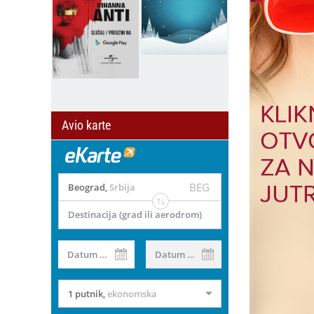
Avio karte
BEG
Beograd
,
Srbija
Destinacija (grad ili aerodrom)
Datum od
Datum do
1 putnik
,
ekonomska