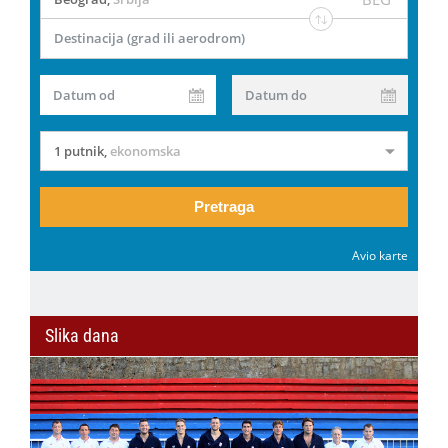
Destinacija (grad ili aerodrom)
Datum od
Datum do
1 putnik
,
ekonomska
Pretraga
Avio karte
Slika dana