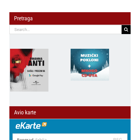
Pretraga
Search
for:
Avio karte
BEG
Beograd
,
Srbija