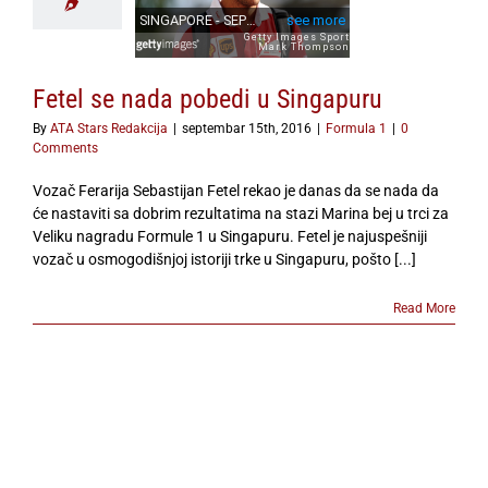
Fetel se nada pobedi u Singapuru
By
ATA Stars Redakcija
|
septembar 15th, 2016
|
Formula 1
|
0
Comments
Vozač Ferarija Sebastijan Fetel rekao je danas da se nada da
će nastaviti sa dobrim rezultatima na stazi Marina bej u trci za
Veliku nagradu Formule 1 u Singapuru. Fetel je najuspešniji
vozač u osmogodišnjoj istoriji trke u Singapuru, pošto [...]
Read More