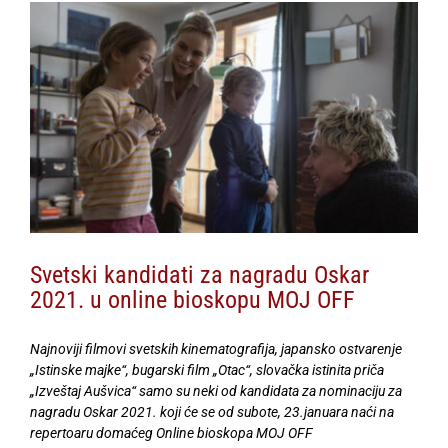
View
Larger
Image
Svetski kandidati za nagradu Oskar
2021. u online bioskopu MOJ OFF
Najnoviji filmovi svetskih kinematografija, japansko ostvarenje
„Istinske majke“, bugarski film „Otac“, slovačka istinita priča
„Izveštaj Aušvica“ samo su neki od kandidata za nominaciju za
nagradu Oskar 2021. koji će se od subote, 23.januara naći na
repertoaru domaćeg Online bioskopa MOJ OFF