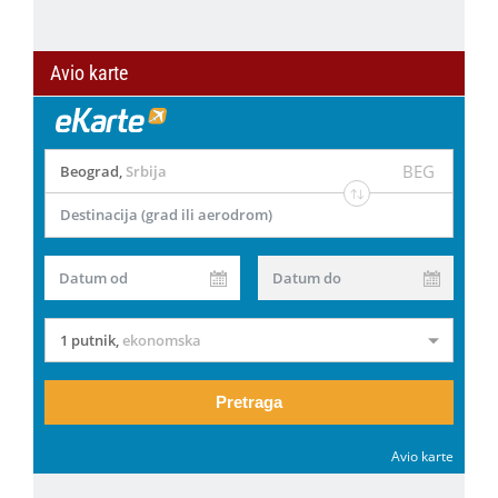
Avio karte
BEG
Beograd
,
Srbija
Destinacija (grad ili aerodrom)
Datum od
Datum do
1 putnik
,
ekonomska
Pretraga
Avio karte