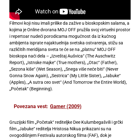
Filmovi koji nisu imali prilike da zažive u bioskopskim salama, a
kojima je Online dvorana MOJ OFF pružila svoj virtuelni prostor
i repertoar nudeći porodicama mogućnost da iz kućnog
ambijenta isprate najaktuelnija svetska ostvarenja, stižu sa
različitih meridijana sveta te će se na „platnu“ MOJ OFF
bioskopa naći dela – „Izveštaj Aušvica“ (The Auschwitz
Report), „Istnske majke“ (True mothers), „Otac“ (Father),
„Sezona kiše“ (Wet Season), „Snega više neće biti“ (Never
Gonna Snow Again), „Sestrica“ (My Little Sister), „Jabuke“
(Apples), „A sutra ceo svet“ (And Tomorrow the Entire World),
„Početak“ (Beginning).
Povezana vest:
Gamer (2009)
Gruzijski film „Početak“ rediteljke Dee Kulumbegašvili i grčki
film „Jabuke“ reditelja Hristosa Nikua prikazani su na
ovogodišnjem Festivalu autorskog filma (FAF), dok je