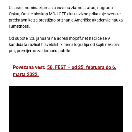
U susret nominacijama za čuvenu zlatnu statuu, nagradu
Oskar, Online bioskop MOJ OFF ekskluzivno prikazuje svetske
predstavnike za prestižno priznanje Američke akademije nauka
i umetnosti.
Od subote, 23. januara na adresi mojoff.net naći će se 9
kandidata različitih svetskih kinematografija od kojih neki prvi
put, premijerno za domaću publiku.
Povezana vest:
50. FEST – od 25. februara do 6.
marta 2022.