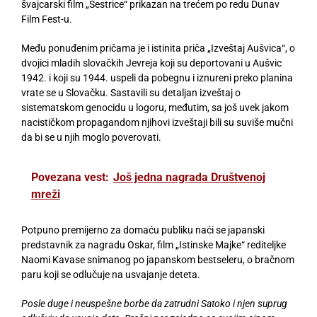
švajcarski film „Sestrice“ prikazan na trećem po redu Dunav
Film Fest-u.
Među ponuđenim pričama je i istinita priča „Izveštaj Aušvica“, o
dvojici mladih slovačkih Jevreja koji su deportovani u Aušvic
1942. i koji su 1944. uspeli da pobegnu i iznureni preko planina
vrate se u Slovačku. Sastavili su detaljan izveštaj o
sistematskom genocidu u logoru, međutim, sa još uvek jakom
nacističkom propagandom njihovi izveštaji bili su suviše mučni
da bi se u njih moglo poverovati.
Povezana vest:
Još jedna nagrada Društvenoj
mreži
Potpuno premijerno za domaću publiku naći se japanski
predstavnik za nagradu Oskar, film „Istinske Majke“ rediteljke
Naomi Kavase snimanog po japanskom bestseleru, o bračnom
paru koji se odlučuje na usvajanje deteta.
Posle duge i neuspešne borbe da zatrudni Satoko i njen suprug