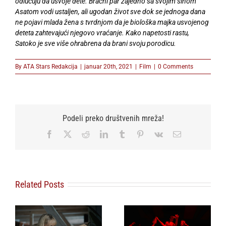
odlučuju da usvoje dete. Bračni par zajedno sa svojim sinom
Asatom vodi ustaljen, ali ugodan život sve dok se jednoga dana
ne pojavi mlada žena s tvrdnjom da je biološka majka usvojenog
deteta zahtevajući njegovo vraćanje. Kako napetosti rastu,
Satoko je sve više ohrabrena da brani svoju porodicu.
By
ATA Stars Redakcija
|
januar 20th, 2021
|
Film
|
0 Comments
Podeli preko društvenih mreža!
Facebook
X
Reddit
LinkedIn
Tumblr
Pinterest
Vk
Email
Related Posts
Film „3 nedelje
Svetska premijera