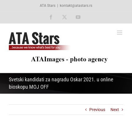
Skip
ATA Stars
|
kontakt@atastars.rs
to
content
Facebook
X
YouTube
Svetski kandidati za nagradu Oskar 2021. u online
bioskopu MOJ OFF
Previous
Next