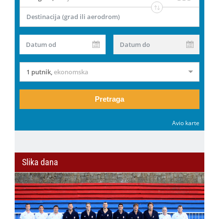
Destinacija (grad ili aerodrom)
Datum od
Datum do
1 putnik
,
ekonomska
Pretraga
Avio karte
Slika dana