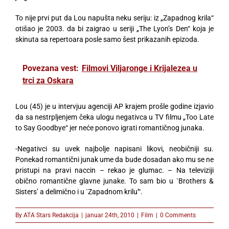
To nije prvi put da Lou napušta neku seriju: iz „Zapadnog krila“
otišao je 2003. da bi zaigrao u seriji „The Lyon’s Den“ koja je
skinuta sa repertoara posle samo šest prikazanih epizoda.
Povezana vest:
Filmovi Viljaronge i Krijalezea u
trci za Oskara
Lou (45) je u intervjuu agenciji AP krajem prošle godine izjavio
da sa nestrpljenjem čeka ulogu negativca u TV filmu „Too Late
to Say Goodbye“ jer neće ponovo igrati romantičnog junaka.
-Negativci su uvek najbolje napisani likovi, neobičniji su.
Ponekad romantični junak ume da bude dosadan ako mu se ne
pristupi na pravi naccin – rekao je glumac. – Na televiziji
obično romantične glavne junake. To sam bio u `Brothers &
Sisters’ a delimično i u `Zapadnom krilu'“.
By
ATA Stars Redakcija
|
januar 24th, 2010
|
Film
|
0 Comments