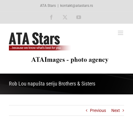
Skip
ATA Stars
|
kontakt@atastars.rs
to
content
Facebook
X
YouTube
Rob Lou napušta seriju Brothers & Sisters
Previous
Next