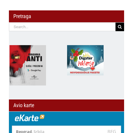
Pretraga
Search
for:
Avio karte
BEG
Beograd
,
Srbija