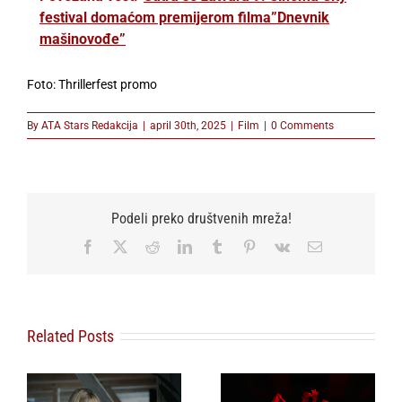
festival domaćom premijerom filma”Dnevnik
mašinovođe”
Foto: Thrillerfest promo
By
ATA Stars Redakcija
|
april 30th, 2025
|
Film
|
0 Comments
Podeli preko društvenih mreža!
Facebook
X
Reddit
LinkedIn
Tumblr
Pinterest
Vk
Email
Related Posts
Film „3 nedelje
Svetska premijera