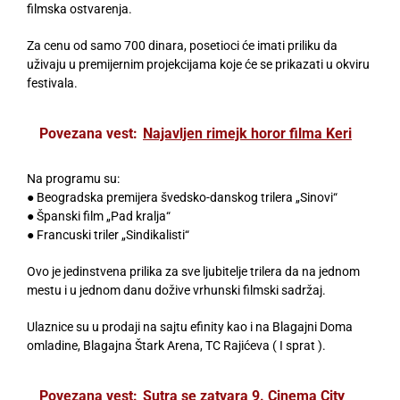
filmska ostvarenja.
Za cenu od samo 700 dinara, posetioci će imati priliku da
uživaju u premijernim projekcijama koje će se prikazati u okviru
festivala.
Povezana vest:
Najavljen rimejk horor filma Keri
Na programu su:
● Beogradska premijera švedsko-danskog trilera „Sinovi“
● Španski film „Pad kralja“
● Francuski triler „Sindikalisti“
Ovo je jedinstvena prilika za sve ljubitelje trilera da na jednom
mestu i u jednom danu dožive vrhunski filmski sadržaj.
Ulaznice su u prodaji na sajtu efinity kao i na Blagajni Doma
omladine, Blagajna Štark Arena, TC Rajićeva ( I sprat ).
Povezana vest:
Sutra se zatvara 9. Cinema City