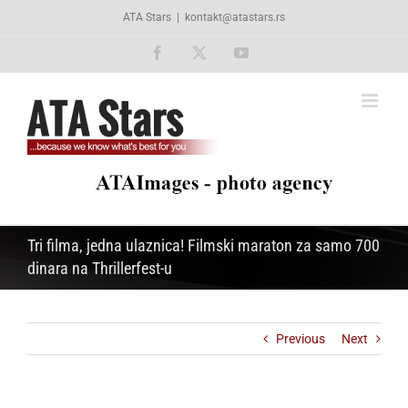
Skip
ATA Stars
|
kontakt@atastars.rs
to
content
Facebook
X
YouTube
Tri filma, jedna ulaznica! Filmski maraton za samo 700
dinara na Thrillerfest-u
Previous
Next