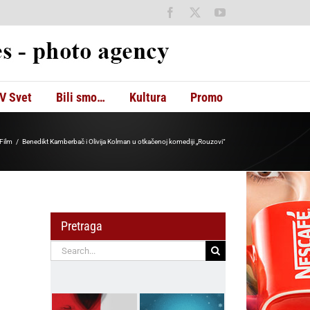
Facebook
X
YouTube
V Svet
Bili smo…
Kultura
Promo
Film
Benedikt Kamberbač i Olivija Kolman u otkačenoj komediji „Rouzovi“
Pretraga
Search
for: