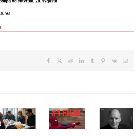
skpa od četvrtka, 28. svgusta.
ctures
s
Facebook
X
Reddit
LinkedIn
Tumblr
Pinterest
Vk
Ema
Najuspešnije
Woody
otvaranje
Harrelson
Film „Ku
studijskog
dobitnik
Tanje
filma u Srbiji:
Počasnog
Brzakov
Spajdermen:
Srca
otvara 9
Novi dan
Sarajeva 32.
Dunav Fi