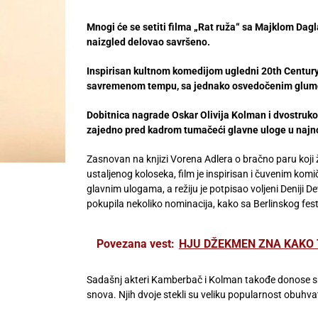
Mnogi će se setiti filma „Rat ruža“ sa Majklom Dag
naizgled delovao savršeno.
Inspirisan kultnom komedijom ugledni 20th Century S
savremenom tempu, sa jednako osvedočenim glum
Dobitnica nagrade Oskar Olivija Kolman i dvostruko
zajedno pred kadrom tumačeći glavne uloge u najno
Zasnovan na knjizi Vorena Adlera o bračno paru koji ži
ustaljenog koloseka, film je inspirisan i čuvenim ko
glavnim ulogama, a režiju je potpisao voljeni Deniji D
pokupila nekoliko nominacija, kako sa Berlinskog fest
Povezana vest:
HJU DŽEKMEN ZNA KAKO TO I
Sadašnj akteri Kamberbač i Kolman takođe donose smeš
snova. Njih dvoje stekli su veliku popularnost obuhvat