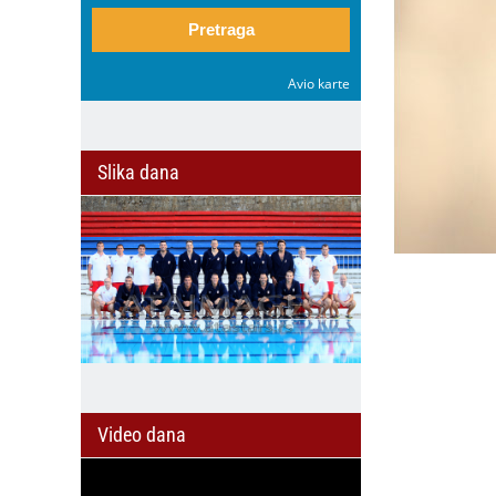
Pretraga
Avio karte
Slika dana
Video dana