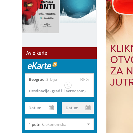
Avio karte
BEG
Beograd
,
Srbija
Destinacija (grad ili aerodrom)
Datum od
Datum do
1 putnik
,
ekonomska