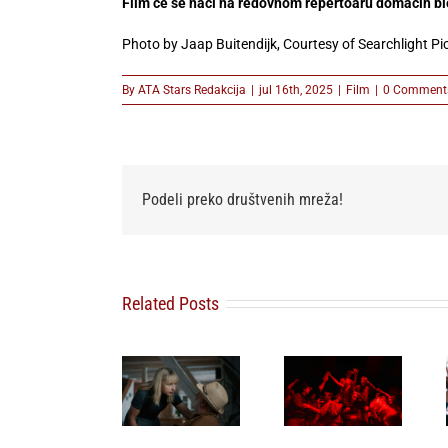
Film će se naći na redovnom repertoaru domaćih bio
Photo by Jaap Buitendijk, Courtesy of Searchlight Pi
By
ATA Stars Redakcija
|
jul 16th, 2025
|
Film
|
0 Comment
Podeli preko društvenih mreža!
Related Posts
Svetska
Film „3
Film „Kuća“
premijera
nedelje
Tanje
Virusa
posle“
Brzaković
patološke
Miroslava
otvara 9.
dobrote 19.8.
Terzića stiže
Dunav Film
na 32.
na 32.