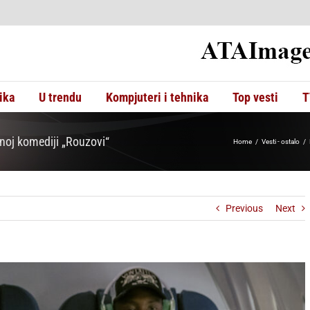
ika
U trendu
Kompjuteri i tehnika
Top vesti
T
noj komediji „Rouzovi“
Home
Vesti - ostalo
Previous
Next