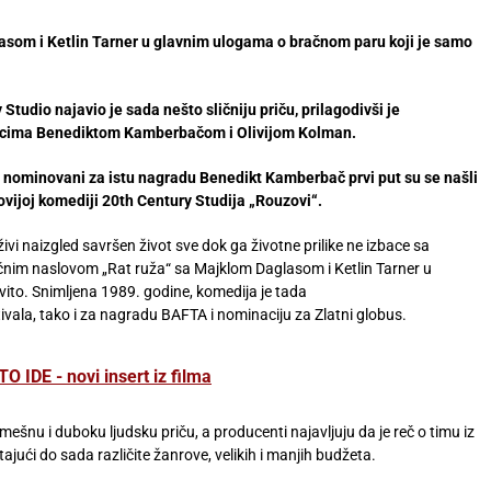
lasom i Ketlin Tarner u glavnim ulogama o bračnom paru koji je samo
tudio najavio je sada nešto sličniju priču, prilagodivši je
cima Benediktom Kamberbačom i Olivijom Kolman.
 nominovani za istu nagradu Benedikt Kamberbač prvi put su se našli
vijoj komediji 20th Century Studija „Rouzovi“.
vi naizgled savršen život sve dok ga životne prilike ne izbace sa
mičnim naslovom „Rat ruža“ sa Majklom Daglasom i Ketlin Tarner u
evito. Snimljena 1989. godine, komedija je tada
ivala, tako i za nagradu BAFTA i nominaciju za Zlatni globus.
DE - novi insert iz filma
nu i duboku ljudsku priču, a producenti najavljuju da je reč o timu iz
ajući do sada različite žanrove, velikih i manjih budžeta.