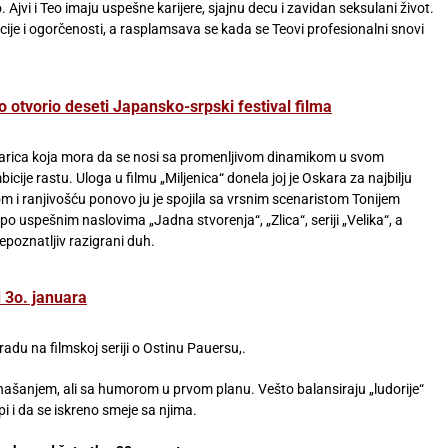
. Ajvi i Teo imaju uspešne karijere, sjajnu decu i zavidan seksulani život.
ije i ogorčenosti, a rasplamsava se kada se Teovi profesionalni snovi
o otvorio deseti Japansko-srpski festival filma
varica koja mora da se nosi sa promenljivom dinamikom u svom
cije rastu. Uloga u filmu „Miljenica“ donela joj je Oskara za najbilju
m i ranjivošću ponovo ju je spojila sa vrsnim scenaristom Tonijem
o uspešnim naslovima „Jadna stvorenja“, „Zlica“, seriji „Velika“, a
poznatljiv razigrani duh.
 3o. januara
radu na filmskoj seriji o Ostinu Pauersu,.
ašanjem, ali sa humorom u prvom planu. Vešto balansiraju „ludorije“
i i da se iskreno smeje sa njima.