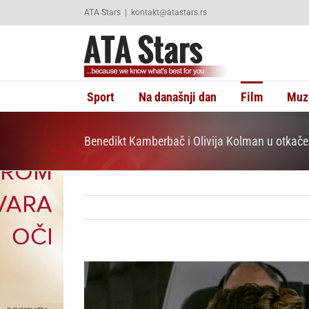
Skip
ATA Stars
|
kontakt@atastars.rs
to
content
Sport
Na današnji dan
Film
Muz
Benedikt Kamberbač i Olivija Kolman u otkače
View
Larger
Image