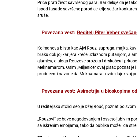
Priča prati život savršenog para. Bar deluje da je tako
Ispod fasade savršene porodice krije se žar konkurenc
sruše.
Povezana vest:
Reditelj Piter Veber svečan
Kolmanova blista kao Ajvi Rouz, supruga, majka, ku
braku dok joj karijera kreće uzlaznom putanjom, a ambi
glumicu, a uloga Rouzove prožeta i drskošću i prkoso
Meknamarom. Osim „Miljenice“ ovaj pisac poznat je i p
producenti navode da Meknamara i ovde daje svoj pre
Povezana vest:
Asimetrija u bioskopima od
U rediteljsku stolici seo je Džej Rouč, poznat po svom 
„Rouzovi“ se bave negodovanjem i osvetoljubivim pon
sa iskrenim emoijama, tako da publika može i da strep