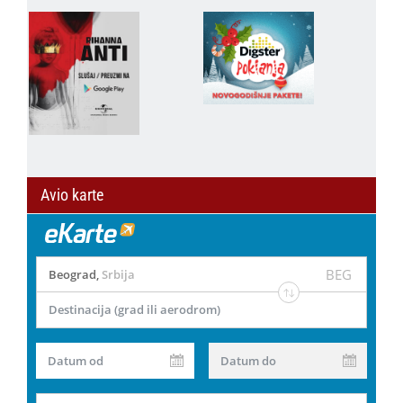
Avio karte
BEG
Beograd
,
Srbija
Destinacija (grad ili aerodrom)
Datum od
Datum do