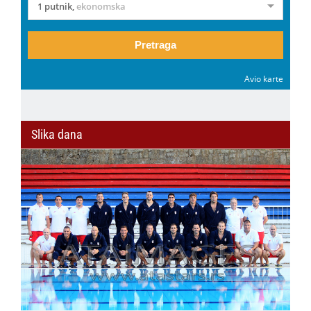
1 putnik
,
ekonomska
Pretraga
Avio karte
Slika dana