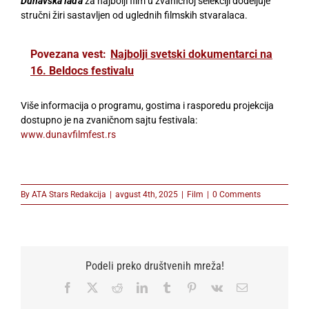
Dunavska lađa
za najbolji film u zvaničnoj selekciji dodeljuje
stručni žiri sastavljen od uglednih filmskih stvaralaca.
Povezana vest:
Najbolji svetski dokumentarci na
16. Beldocs festivalu
Više informacija o programu, gostima i rasporedu projekcija
dostupno je na zvaničnom sajtu festivala:
www.dunavfilmfest.rs
By
ATA Stars Redakcija
|
avgust 4th, 2025
|
Film
|
0 Comments
Podeli preko društvenih mreža!
Facebook
X
Reddit
LinkedIn
Tumblr
Pinterest
Vk
Email