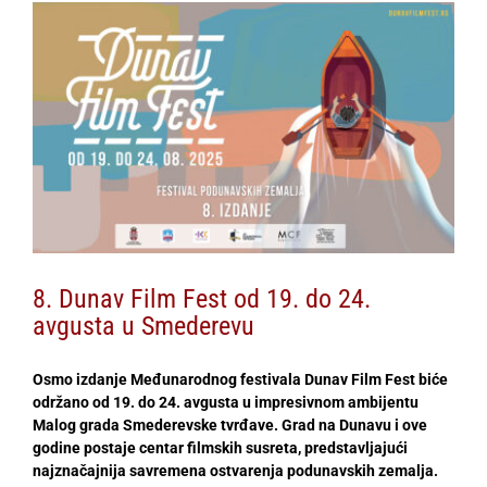
View
Larger
Image
8. Dunav Film Fest od 19. do 24.
avgusta u Smederevu
Osmo izdanje Međunarodnog festivala Dunav Film Fest biće
održano od 19. do 24. avgusta u impresivnom ambijentu
Malog grada Smederevske tvrđave. Grad na Dunavu i ove
godine postaje centar filmskih susreta, predstavljajući
najznačajnija savremena ostvarenja podunavskih zemalja.