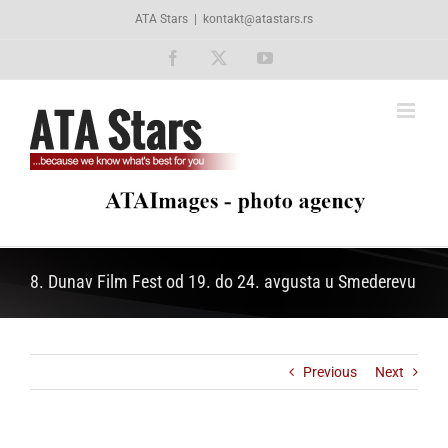
Skip
ATA Stars
|
kontakt@atastars.rs
to
content
Facebook
X
YouTube
8. Dunav Film Fest od 19. do 24. avgusta u Smederevu
Previous
Next