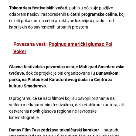
Tokom šest festivalskih večeri,
publiku očekuje pažljivo
odabrani naslovi raspoređenih
u četiri programske celine,
koji
će biti prikazani na četiri atraktivne lokacije u gradu – od
istorijskih do savremenih urbanih prostora.
Povezana vest:
Poginuo američki glumac Pol
Voker
Glavna festivalska pozornica ostaje Mali grad Smederevske
tvrđave
, dok će projekcije biti organizovane i u
Dunavskom
parku, na Platou kod Karađorđevog duda i u Centru za
kulturu Smederevo.
U programu će se naći filmovi koji su osvojili priznanja na
velikim međunarodnim festivalima, dela etabliranih autora, ali i
ostvarenja novih glasova regionalne i evropske
kinematografije.
Dunav Film Fest zadržava takmičarski karakter
– nagradu