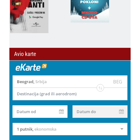
Avio karte
BEG
Beograd
,
Srbija
Destinacija (grad ili aerodrom)
Datum od
Datum do
1 putnik
,
ekonomska