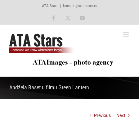
Skip
ATA Stars
|
kontakt@atastars.rs
to
content
Facebook
X
YouTube
Andžela Baset u filmu Green Lantern
Previous
Next