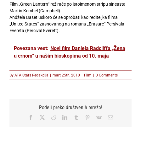
Film „Green Lantern“ režiraće po istoimenom stripu sineasta
Martin Kembel (Campbell).
Andžela Baset uskoro će se oprobati kao rediteljka filma
„United States“ zasnovanog na romanu „Erasure“ Persivala
Evereta (Percival Everett).
Povezana vest:
Novi film Daniela Radcliffa „Žena
u crnom“ u našim bioskopima od 10. maja
By
ATA Stars Redakcija
|
mart 25th, 2010
|
Film
|
0 Comments
Podeli preko društvenih mreža!
Facebook
X
Reddit
LinkedIn
Tumblr
Pinterest
Vk
Email