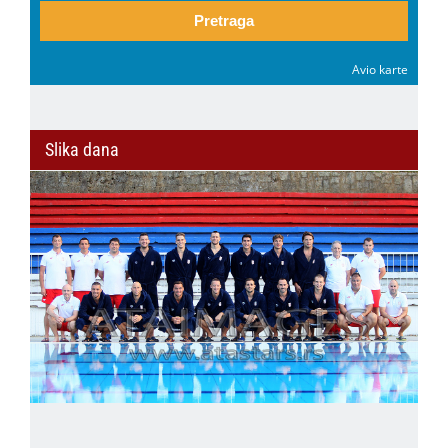
Pretraga
Avio karte
Slika dana