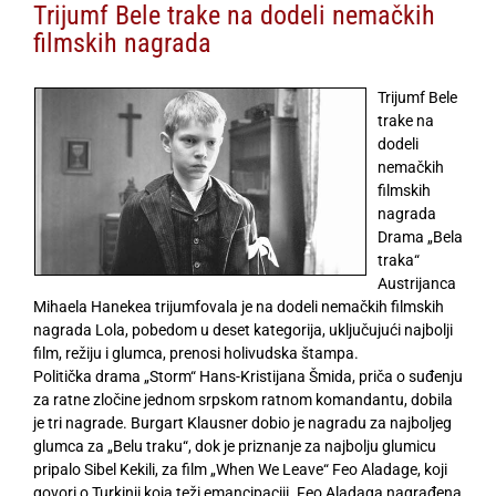
Trijumf Bele trake na dodeli nemačkih
filmskih nagrada
Trijumf Bele
trake na
dodeli
nemačkih
filmskih
nagrada
Drama „Bela
traka“
Austrijanca
Mihaela Hanekea trijumfovala je na dodeli nemačkih filmskih
nagrada Lola, pobedom u deset kategorija, uključujući najbolji
film, režiju i glumca, prenosi holivudska štampa.
Politička drama „Storm“ Hans-Kristijana Šmida, priča o suđenju
za ratne zločine jednom srpskom ratnom komandantu, dobila
je tri nagrade. Burgart Klausner dobio je nagradu za najboljeg
glumca za „Belu traku“, dok je priznanje za najbolju glumicu
pripalo Sibel Kekili, za film „When We Leave“ Feo Aladage, koji
govori o Turkinji koja teži emancipaciji. Feo Aladaga nagrađena