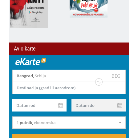
Avio karte
BEG
Beograd
,
Srbija
Destinacija (grad ili aerodrom)
Datum od
Datum do
1 putnik
,
ekonomska