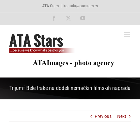
Skip
ATA Stars
|
kontakt@atastars.rs
to
content
Facebook
X
YouTube
Trijumf Bele trake na dodeli nemačkih filmskih nagrada
Previous
Next