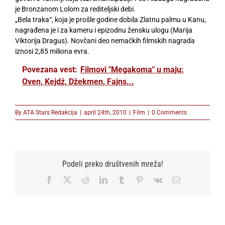
je Bronzanom Lolom za rediteljski debi.
„Bela traka“, koja je prošle godine dobila Zlatnu palmu u Kanu,
nagrađena je i za kameru i epizodnu žensku ulogu (Marija
Viktorija Dragus). Novčani deo nemačkih filmskih nagrada
iznosi 2,85 miliona evra.
Povezana vest:
Filmovi "Megakoma" u maju:
Oven, Kejdž, Džekmen, Fajns...
By
ATA Stars Redakcija
|
april 24th, 2010
|
Film
|
0 Comments
Podeli preko društvenih mreža!
Facebook
X
Reddit
LinkedIn
Tumblr
Pinterest
Vk
Email