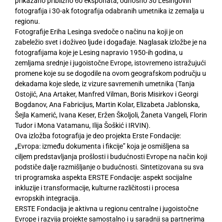
prikazano približno 60 eksponata, odnosno 30 Lesingovih
fotografija i 30-ak fotografija odabranih umetnika iz zemalja u
regionu.
Fotografije Eriha Lesinga svedoče o načinu na koji je on
zabeležio svet i doživeo ljude i događaje. Naglasak izložbe je na
fotografijama koje je Lesing napravio 1950-ih godina, u
zemljama srednje i jugoistočne Evrope, istovremeno istražujući
promene koje su se dogodile na ovom geografskom području u
dekadama koje slede, iz vizure savremenih umetnika (Tanja
Ostojić, Ana Artaker, Manfred Vilman, Boris Misirkov i Georgi
Bogdanov, Ana Fabricijus, Martin Kolar, Elizabeta Jablonska,
Šejla Kamerić, Ivana Keser, Eržen Školjoli, Žaneta Vangeli, Florin
Tudor i Mona Vatamanu, Ilija Šoškić i IRVIN).
Ova izložba fotografija je deo projekta Erste Fondacije:
„Evropa: između dokumenta i fikcije” koja je osmišljena sa
ciljem predstavljanja prošlosti i budućnosti Evrope na način koji
podstiče dalje razmišljanje o budućnosti. Sintetizovana su sva
tri programska aspekta ERSTE Fondacije: aspekt socijalne
inkluzije i transformacije, kulturne različitosti i procesa
evropskih integracija.
ERSTE Fondacija je aktivna u regionu centralne i jugoistočne
Evrope i razvija projekte samostalno i u saradnji sa partnerima