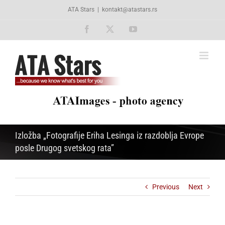
Skip
ATA Stars
|
kontakt@atastars.rs
to
content
Facebook
X
YouTube
Izložba „Fotografije Eriha Lesinga iz razdoblja Evrope
posle Drugog svetskog rata”
Previous
Next