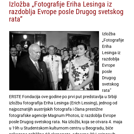
Izložba „Fotografije Eriha Lesinga iz
razdoblja Evrope posle Drugog svetskog
rata”
Izložba
„Fotografije
Eriha
Lesinga iz
razdoblja
Evrope
posle
Drugog
svetskog
rata”
ERSTE Fondacija ove godine po prvi put predstavlja u Srbiji
izložbu fotografija Eriha Lesinga (Erich Lessing), jednog od
najpoznatijih austrijskih fotografa i člana prestižne
fotografske agencije Magnum Photos, iz razdoblja Evrope
posle Drugog svetskog rata. Na izložbi, koja se otvara 4. maja
u 19h u Studentskom kulturnom centru u Beogradu, biće