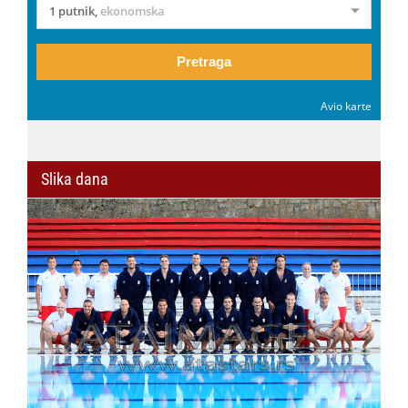
1 putnik
,
ekonomska
Pretraga
Avio karte
Slika dana