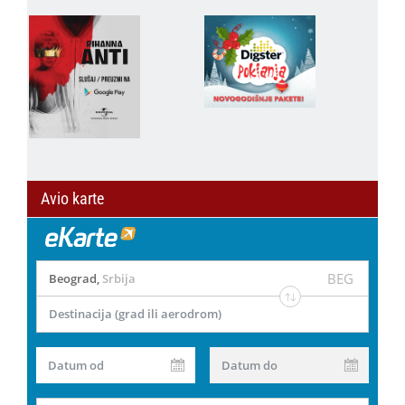
Avio karte
BEG
Beograd
,
Srbija
Destinacija (grad ili aerodrom)
Datum od
Datum do