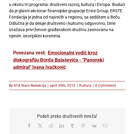
u okviru tri programa: društveni razvoj, kultura i Evropa. Budući
da je glavni akcionar finansijske grupacije Erste Group, ERSTE
Fondacija je jedna od najvećih u regionu, sa sedištem u Beču.
Odlučna je da deluje društveno i kulturno odgovorno, čime
izražava privrženost građanskom društvu zasnovanu na
njenim istorijskim korenima.
Povezana vest:
Emocionalni vodič kroz
diskografiju Đorđa Balaševića - "Panonski
admiral" Ivana Ivačković
By
ATA Stars Redakcija
|
april 30th, 2010
|
Kultura
|
0 Comments
Podeli preko društvenih mreža!
Facebook
X
Reddit
LinkedIn
Tumblr
Pinterest
Vk
Email