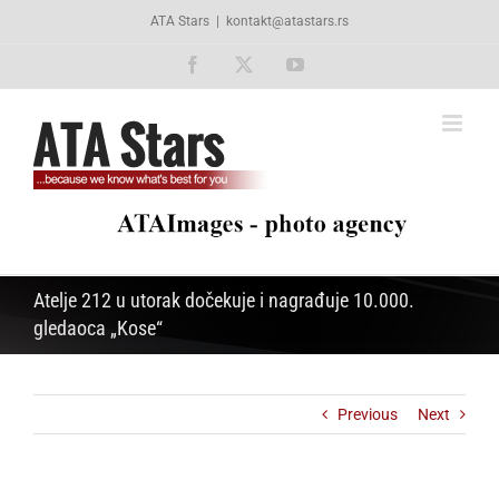
Skip
ATA Stars
|
kontakt@atastars.rs
to
content
Facebook
X
YouTube
Atelje 212 u utorak dočekuje i nagrađuje 10.000.
gledaoca „Kose“
Previous
Next