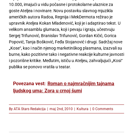
10.000, imajući u vidu počasne i protokolarne ulaznice za
goste Ateljea i novinare. Novu postavku slavnog mjuzikla
američkih autora Radoa, Regnija i MekDermota režirao je
upravnik Ateljea Kokan Mladenović, koji je i adaptirao tekst. U
velikom ansamblu glumaca, koji i pevaju i igraju, učestvuju
Sergej Trifunović, Branislav Trifunović, Gordan Kičić, Gorica
Popović, Tanja Bošković, Feđa Stojanović i drugi. Sadržaj nove
„Kose“, kao i način njenog marketinškog plasmana, izazvali su
burne, kako pozitivne tako i negativne reakcije kulturne javnosti
i pozorišne kritike. Međutim, ističu u Ateljeu, zahvaljujući „Kosi“
publika se ponovo vratila u teatar.
Povezana vest:
Roman o najmračnijim tajnama
ljudskog uma: Zora u crnoj šumi
By
ATA Stars Redakcija
|
maj 2nd, 2010
|
Kultura
|
0 Comments