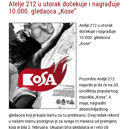
Atelje 212 u utorak dočekuje i nagrađuje
10.000. gledaoca „Kose“
Atelje 212 u utorak
dočekuje i nagrađuje
10.000. gledaoca
„Kose“
Pozorište Atelje 212
najavilo je da će na 33.
izvođenju popularnog
mjuzikla „Kosa“, 4.
maja, nagraditi
desetohiljaditog
gledaoca koji je kupio kartu za tu predstavu. Ovaj redak rekord
u našem teatru postignut je za svega tri meseca od premijere,
koja je bila 2. februara. Ukupan broj gledalaca je i veći od