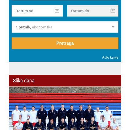
Datum od
Datum do
1 putnik
,
ekonomska
Pretraga
Avio karte
Slika dana