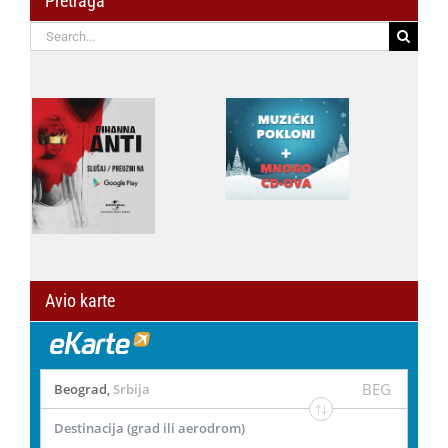
Pretraga
Search
for:
Avio karte
BEG
Beograd
,
Srbija
Destinacija (grad ili aerodrom)