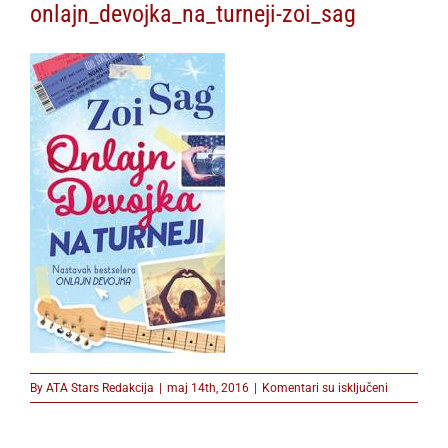
onlajn_devojka_na_turneji-zoi_sag
na
By
ATA Stars Redakcija
|
maj 14th, 2016
|
Komentari su isključeni
onlajn_devo
zoi_sag