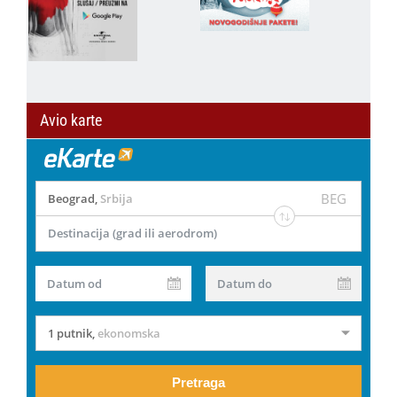
Avio karte
BEG
Beograd
,
Srbija
Destinacija (grad ili aerodrom)
Datum od
Datum do
1 putnik
,
ekonomska
Pretraga