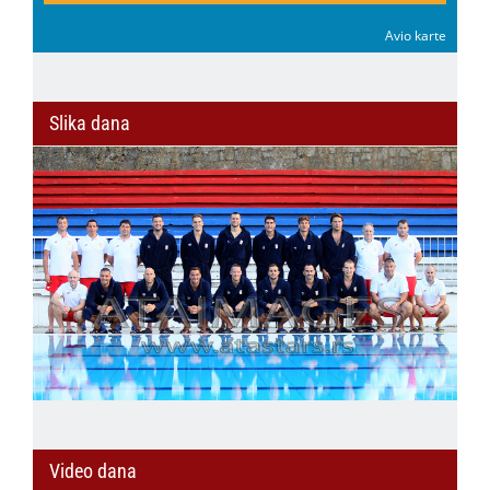
Avio karte
Slika dana
Video dana