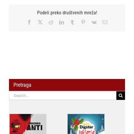
Podeli preko društvenih mreža!
Facebook
X
Reddit
LinkedIn
Tumblr
Pinterest
Vk
Email
Pretraga
Search
for: