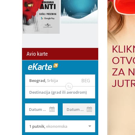
Avio karte
BEG
Beograd
,
Srbija
Destinacija (grad ili aerodrom)
il
Datum od
Datum do
1 putnik
,
ekonomska