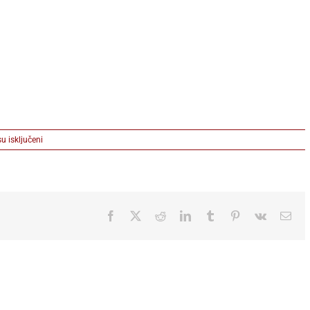
na
u isključeni
LariTompson-
09
Facebook
X
Reddit
LinkedIn
Tumblr
Pinterest
Vk
Ema