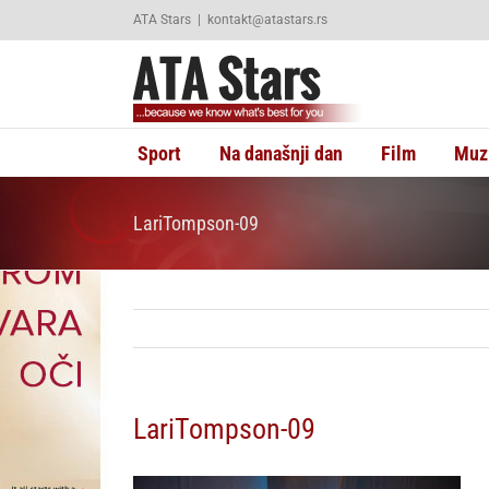
Skip
ATA Stars
|
kontakt@atastars.rs
to
content
Sport
Na današnji dan
Film
Muz
LariTompson-09
LariTompson-09