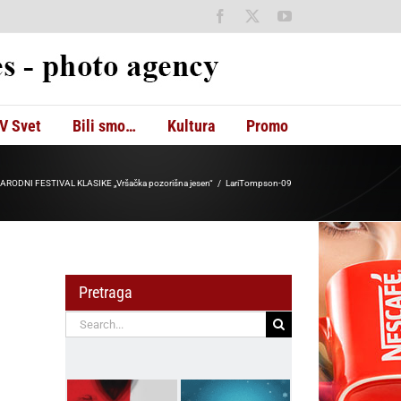
Facebook
X
YouTube
V Svet
Bili smo…
Kultura
Promo
ODNI FESTIVAL KLASIKE „Vršačka pozorišna jesen“
LariTompson-09
Pretraga
Search
for: