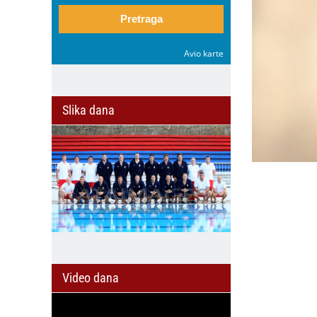
Pretraga
Avio karte
Slika dana
Video dana