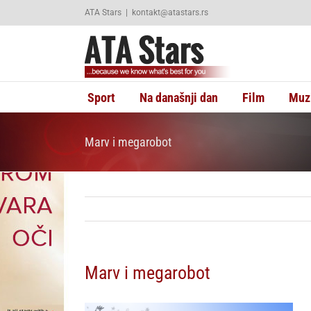
Skip
ATA Stars
|
kontakt@atastars.rs
to
content
Sport
Na današnji dan
Film
Muz
Marv i megarobot
Marv i megarobot