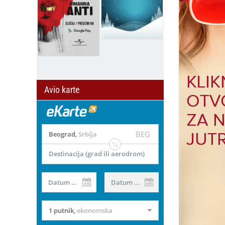
Avio karte
BEG
Beograd
,
Srbija
Destinacija (grad ili aerodrom)
Datum od
Datum do
1 putnik
,
ekonomska
il