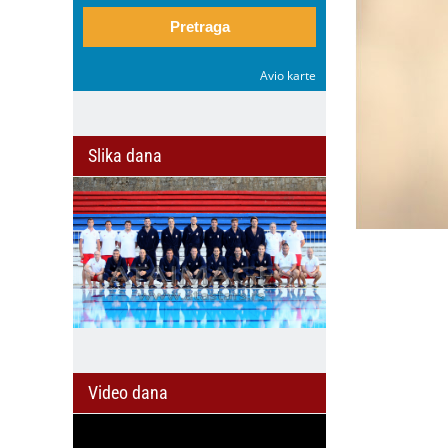
Pretraga
Avio karte
Slika dana
Video dana