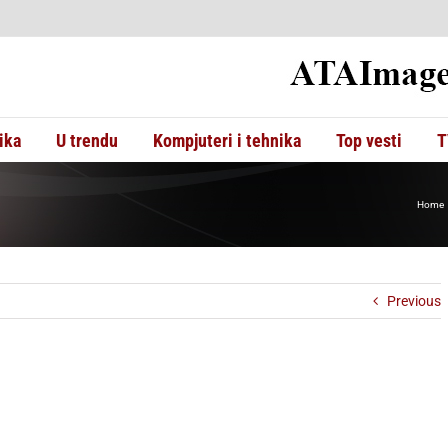
ika
U trendu
Kompjuteri i tehnika
Top vesti
T
Home
Previous