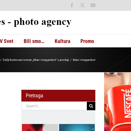
Facebook
X
YouTube
V Svet
Bili smo…
Kultura
Promo
Dečji ilustrovani roman „Marv i megarobot“ u prodaji
Marv i megarobot
Pretraga
Search
for: