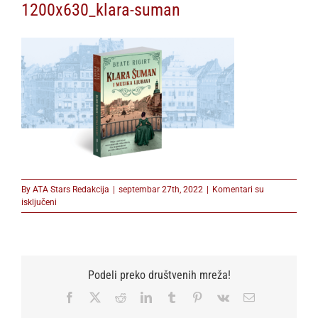
1200x630_klara-suman
By
ATA Stars Redakcija
|
septembar 27th, 2022
|
Komentari su
na
isključeni
1200x630_klara-
suman
Podeli preko društvenih mreža!
Facebook
X
Reddit
LinkedIn
Tumblr
Pinterest
Vk
Email