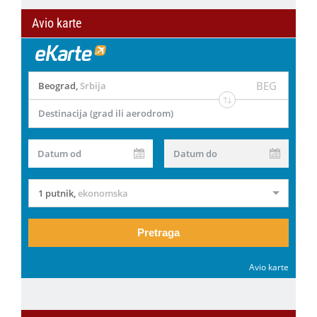
Avio karte
BEG
Beograd
,
Srbija
Destinacija (grad ili aerodrom)
Datum od
Datum do
1 putnik
,
ekonomska
Pretraga
Avio karte