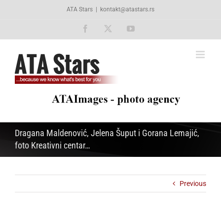
Skip
ATA Stars
|
kontakt@atastars.rs
to
content
Facebook
X
YouTube
Dragana Maldenović, Jelena Šuput i Gorana Lemajić,
foto Kreativni centar…
Previous