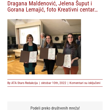
Dragana Maldenović, Jelena Šuput i
Gorana Lemajić, foto Kreativni centar…
na
By
ATA Stars Redakcija
|
oktobar 10th, 2022
|
Komentari su isključeni
Draga
Malden
Jelena
Šuput
i
Podeli preko društvenih mreža!
Gorana