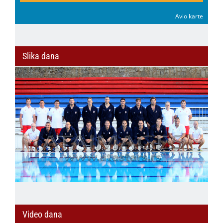
Avio karte
Slika dana
Video dana