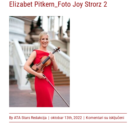
Elizabet Pitkern_Foto Joy Strorz 2
na
By
ATA Stars Redakcija
|
oktobar 13th, 2022
|
Komentari su isključeni
Elizabe
Pitkern
Joy