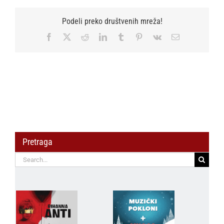
Strorz
2
Podeli preko društvenih mreža!
Facebook
X
Reddit
LinkedIn
Tumblr
Pinterest
Vk
Email
Pretraga
Search
for: