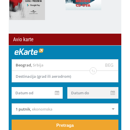
Avio karte
BEG
Beograd
,
Srbija
Destinacija (grad ili aerodrom)
Datum od
Datum do
1 putnik
,
ekonomska
Pretraga