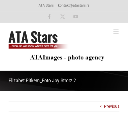
Skip
ATA Stars
|
kontakt@atastars.rs
to
content
Facebook
X
YouTube
Elizabet Pitkern_Foto Joy Strorz 2
Previous