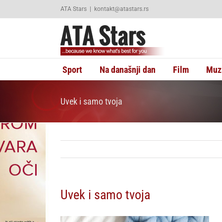
Skip
ATA Stars
|
kontakt@atastars.rs
to
content
Sport
Na današnji dan
Film
Muz
Uvek i samo tvoja
Uvek i samo tvoja