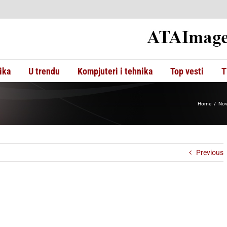
ika
U trendu
Kompjuteri i tehnika
Top vesti
T
Home
Nov
Previous