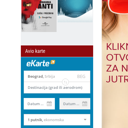
Avio karte
BEG
Beograd
,
Srbija
Destinacija (grad ili aerodrom)
il
Datum od
Datum do
1 putnik
,
ekonomska