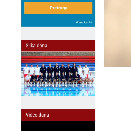
Pretraga
Avio karte
Slika dana
Video dana