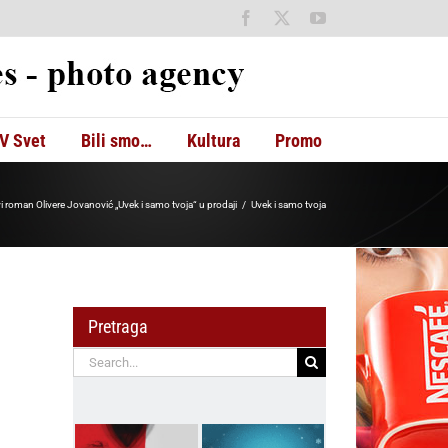
Facebook
X
YouTube
V Svet
Bili smo…
Kultura
Promo
i roman Olivere Jovanović „Uvek i samo tvoja“ u prodaji
Uvek i samo tvoja
Pretraga
Search
for: