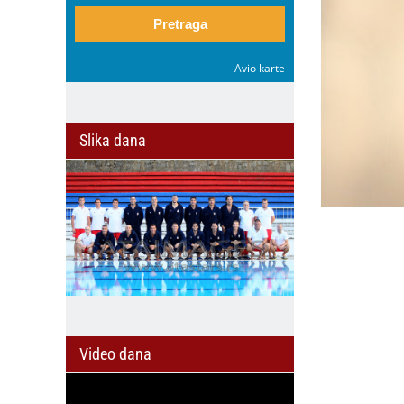
Pretraga
Avio karte
Slika dana
Video dana