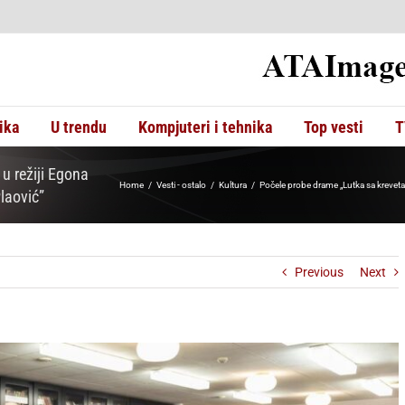
ika
U trendu
Kompjuteri i tehnika
Top vesti
T
u režiji Egona
Home
Vesti - ostalo
Kultura
Počele probe drame „Lutka sa kreveta 
laović”
Previous
Next