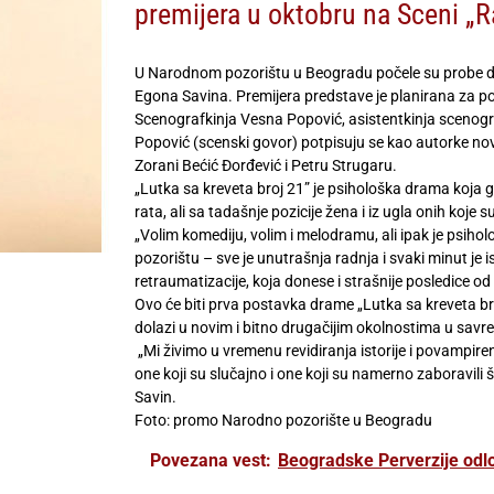
premijera u oktobru na Sceni „R
U Narodnom pozorištu u Beogradu počele su probe dram
Egona Savina. Premijera predstave je planirana za p
Scenografkinja Vesna Popović, asistentkinja scenogra
Popović (scenski govor) potpisuju se kao autorke no
Zorani Bećić Đorđević i Petru Strugaru.
„Lutka sa kreveta broj 21” je psihološka drama koja
rata, ali sa tadašnje pozicije žena i iz ugla onih koje
„Volim komediju, volim i melodramu, ali ipak je psiholo
pozorištu – sve je unutrašnja radnja i svaki minut je
retraumatizacije, koja donese i strašnije posledice o
Ovo će biti prva postavka drame „Lutka sa kreveta 
dolazi u novim i bitno drugačijim okolnostima u sav
„Mi živimo u vremenu revidiranja istorije i povampiren
one koji su slučajno i one koji su namerno zaboravili šta
Savin.
Foto: promo Narodno pozorište u Beogradu
Povezana vest:
Beogradske Perverzije odl