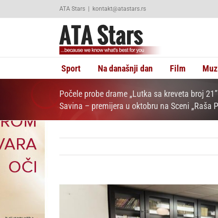
Skip
ATA Stars
|
kontakt@atastars.rs
to
content
Sport
Na današnji dan
Film
Muz
Počele probe drame „Lutka sa kreveta broj 21” 
Savina – premijera u oktobru na Sceni „Raša P
View
Larger
Image