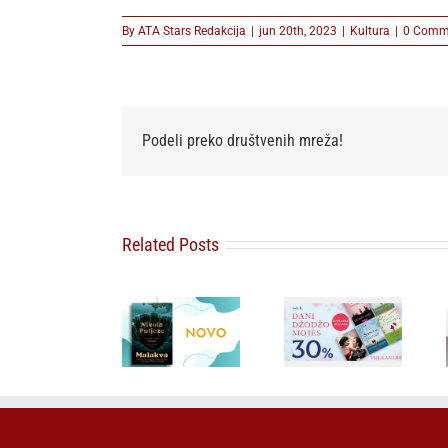
By
ATA Stars Redakcija
|
jun 20th, 2023
|
Kultura
|
0 Comm
Podeli preko društvenih mreža!
Related Posts
Bezvremeno
Misteriozno
zaveštanje
delo koje je
Besplatna
najvernijeg
postalo
dostava i
srpskog
najtraženiji
popust od 30
prijatelja:
kolekcionarski
posto za
„Čujte, Srbi!
primerak –
savremeni
Čuvajte se
„Malakva“ u
ljubavni
sebe“
prodaji od 3.
roman
Arčibalda
avgusta
Rajsa u