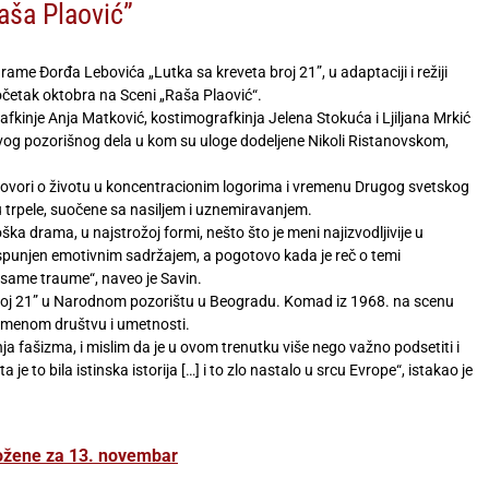
aša Plaović”
e Đorđa Lebovića „Lutka sa kreveta broj 21”, u adaptaciji i režiji
očetak oktobra na Sceni „Raša Plaović“.
fkinje Anja Matković, kostimografkinja Jelena Stokuća i Ljiljana Mrkić
vog pozorišnog dela u kom su uloge dodeljene Nikoli Ristanovskom,
 govori o životu u koncentracionim logorima i vremenu Drugog svetskog
 su trpele, suočene sa nasiljem i uznemiravanjem.
ška drama, u najstrožoj formi, nešto što je meni najizvodljivije u
 ispunjen emotivnim sadržajem, a pogotovo kada je reč o temi
d same traume“, naveo je Savin.
broj 21” u Narodnom pozorištu u Beogradu. Komad iz 1968. na scenu
remenom društvu i umetnosti.
ja fašizma, i mislim da je u ovom trenutku više nego važno podsetiti i
 je to bila istinska istorija […] i to zlo nastalo u srcu Evrope“, istakao je
ožene za 13. novembar