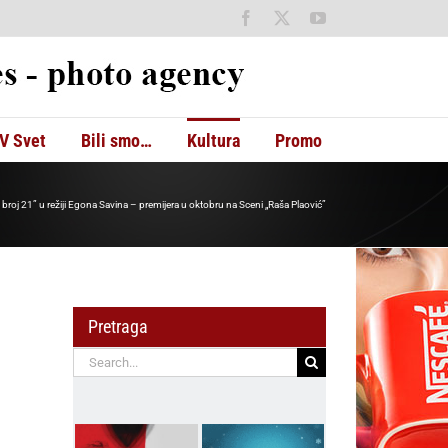
Facebook
X
YouTube
V Svet
Bili smo…
Kultura
Promo
broj 21” u režiji Egona Savina – premijera u oktobru na Sceni „Raša Plaović”
Pretraga
Search
for: