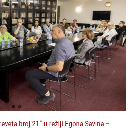
eveta broj 21” u režiji Egona Savina –