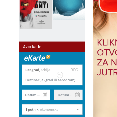
Avio karte
BEG
Beograd
,
Srbija
Destinacija (grad ili aerodrom)
Datum od
Datum do
1 putnik
,
ekonomska