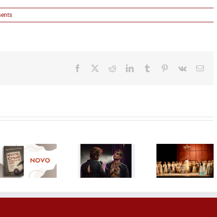
ents
Facebook
X
Reddit
LinkedIn
Tumblr
Pinterest
Vk
Ema
Mjuzikl sa
Misterio
Čajkovski u
Bajaginim
delo koje
Sava Centru:
hitovima, SA
postal
Opera
DRUGE
najtražen
„Evgenije
STRANE
kolekcion
Onjegin”
JASTUKA,
primerak
otvara novu
12.
„Malakva
sezonu Plave
septembra
prodaji od
dvorane
na BELEF-u
avgust