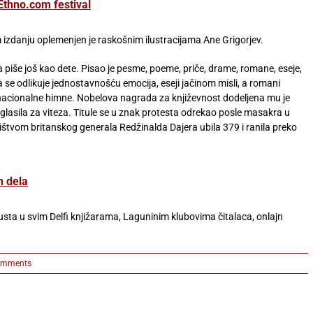
Ethno.com festival
m izdanju oplemenjen je raskošnim ilustracijama Ane Grigorjev.
iše još kao dete. Pisao je pesme, poeme, priče, drame, romane, eseje,
 se odlikuje jednostavnošću emocija, eseji jačinom misli, a romani
e nacionalne himne. Nobelova nagrada za književnost dodeljena mu je
glasila za viteza. Titule se u znak protesta odrekao posle masakra u
štvom britanskog generala Redžinalda Dajera ubila 379 i ranila preko
h dela
sta u svim Delfi knjižarama, Laguninim klubovima čitalaca, onlajn
omments