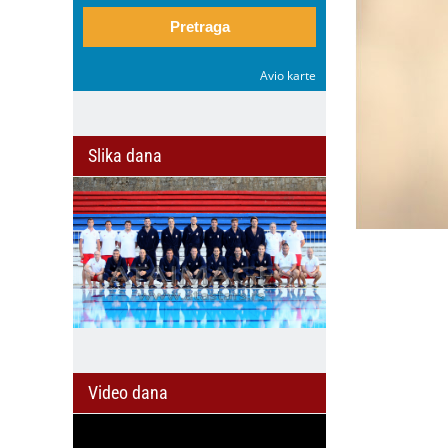
Pretraga
Avio karte
Slika dana
Video dana