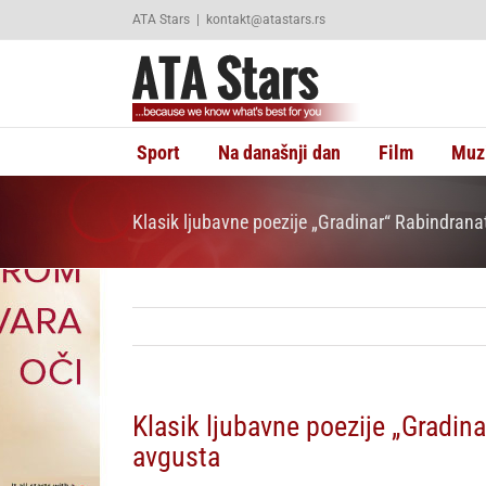
Skip
ATA Stars
|
kontakt@atastars.rs
to
content
Sport
Na današnji dan
Film
Muz
Klasik ljubavne poezije „Gradinar“ Rabindrana
Klasik ljubavne poezije „Gradin
avgusta