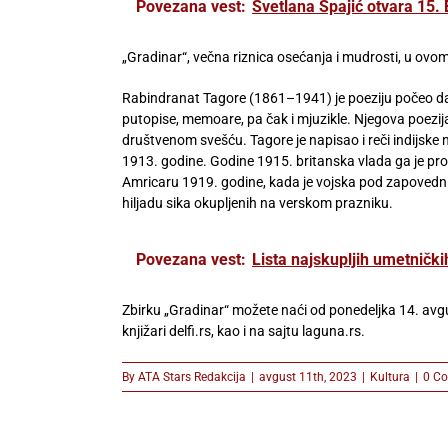
Povezana vest:
Svetlana Spajić otvara 15. 
„Gradinar“, večna riznica osećanja i mudrosti, u ovo
Rabindranat Tagore (1861–1941) je poeziju počeo da p
putopise, memoare, pa čak i mjuzikle. Njegova poezija
društvenom svešću. Tagore je napisao i reči indijsk
1913. godine. Godine 1915. britanska vlada ga je pro
Amricaru 1919. godine, kada je vojska pod zapovedni
hiljadu sika okupljenih na verskom prazniku.
Povezana vest:
Lista najskupljih umetnički
Zbirku „Gradinar“ možete naći od ponedeljka 14. avgu
knjižari delfi.rs, kao i na sajtu laguna.rs.
By
ATA Stars Redakcija
|
avgust 11th, 2023
|
Kultura
|
0 C