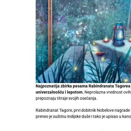
Najpoznatija zbirka pesama Rabindranata Tagorea „G
univerzalnošću i lepotom.
Neprolazna vrednost ovih s
prepoznaju titraje svojih osećanja.
Rabindranat Tagore, prvi dobitnik Nobelove nagrade z
preneo je suštinu indijske duše i tako je upisao u ka