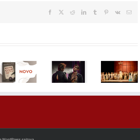
Facebook
X
Reddit
LinkedIn
Tumblr
Pinterest
Vk
Ema
Mjuzikl sa
Misterio
Čajkovski u
Bajaginim
delo koje
Sava Centru:
hitovima, SA
postal
Opera
DRUGE
najtražen
„Evgenije
STRANE
kolekcion
Onjegin”
JASTUKA,
primerak
otvara novu
12.
„Malakva
sezonu Plave
septembra
prodaji od
dvorane
na BELEF-u
avgust
e WordPress sajtova