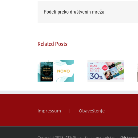
Podeli preko društvenih mreža!
Related Posts
Bezvremeno
Misteriozno
zaveštanje
delo koje je
Besplatna
najvernijeg
postalo
dostava i
srpskog
najtraženiji
popust od 30
prijatelja:
kolekcionarski
posto za
„Čujte, Srbi!
primerak –
savremeni
Čuvajte se
„Malakva“ u
ljubavni
sebe“
prodaji od 3.
roman
Arčibalda
avgusta
Rajsa u
prodaji
Impressum
Obaveštenje
Copyright 2018. ATA Stars | Sva prava zadržana |
Održavanj