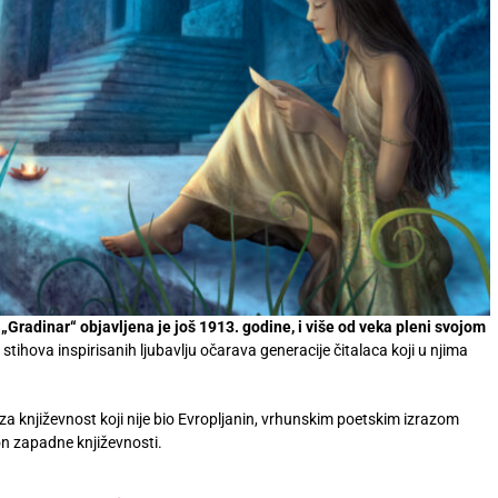
radinar“ objavljena je još 1913. godine, i više od veka pleni svojom
tihova inspirisanih ljubavlju očarava generacije čitalaca koji u njima
a književnost koji nije bio Evropljanin, vrhunskim poetskim izrazom
non zapadne književnosti.