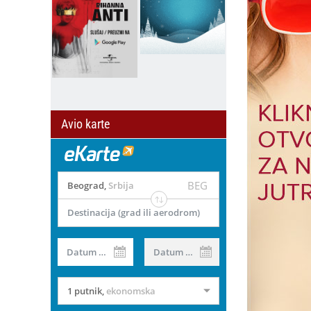
Avio karte
BEG
Beograd
,
Srbija
Destinacija (grad ili aerodrom)
Datum od
Datum do
1 putnik
,
ekonomska