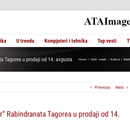
ika
U trendu
Kompjuteri i tehnika
Top vesti
T
ta Tagorea u prodaji od 14. avgusta
Home
Vesti - ostalo
Kultura
Klasi
Previous
Next
ar“ Rabindranata Tagorea u prodaji od 14.