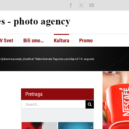
Facebook
X
YouTube
V Svet
Bili smo…
Kultura
Promo
k ljubavne poezije „Gradinar“ Rabindranata Tagorea u prodaji od 14. avgusta
Pretraga
Search
for: