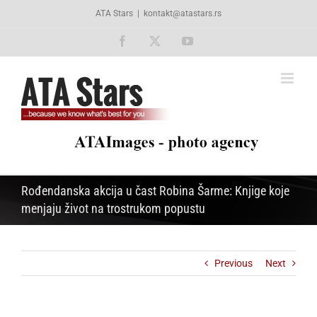
Skip
ATA Stars
|
kontakt@atastars.rs
to
content
Facebook
X
YouTube
Rođendanska akcija u čast Robina Šarme: Knjige koje
menjaju život na trostrukom popustu
Previous
Next