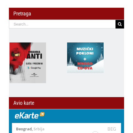
Pretraga
Search
for:
Avio karte
BEG
Beograd
,
Srbija