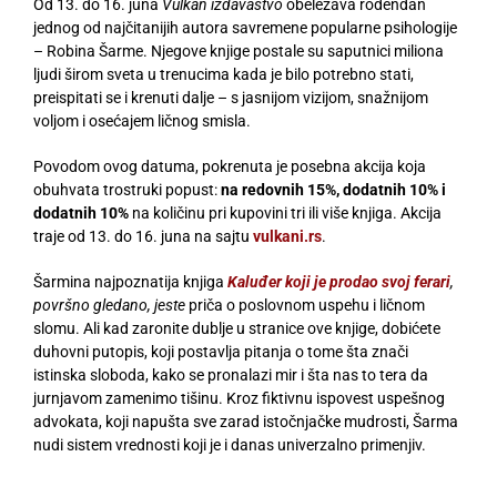
Od 13. do 16. juna
Vulkan izdavaštvo
obeležava rođendan
jednog od najčitanijih autora savremene popularne psihologije
– Robina Šarme. Njegove knjige postale su saputnici miliona
ljudi širom sveta u trenucima kada je bilo potrebno stati,
preispitati se i krenuti dalje – s jasnijom vizijom, snažnijom
voljom i osećajem ličnog smisla.
Povodom ovog datuma, pokrenuta je posebna akcija koja
obuhvata trostruki popust:
na redovnih 15%, dodatnih 10% i
dodatnih 10%
na količinu pri kupovini tri ili više knjiga. Akcija
traje od 13. do 16. juna na sajtu
vulkani.rs
.
Šarmina najpoznatija knjiga
Kaluđer koji je prodao svoj ferari
,
površno gledano, jeste
priča o poslovnom uspehu i ličnom
slomu. Ali kad zaronite dublje u stranice ove knjige, dobićete
duhovni putopis, koji postavlja pitanja o tome šta znači
istinska sloboda, kako se pronalazi mir i šta nas to tera da
jurnjavom zamenimo tišinu. Kroz fiktivnu ispovest uspešnog
advokata, koji napušta sve zarad istočnjačke mudrosti, Šarma
nudi sistem vrednosti koji je i danas univerzalno primenjiv.