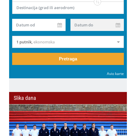
Destinacija (grad ili aerodrom)
Datum od
Datum do
1 putnik
,
ekonomska
Pretraga
Avio karte
Slika dana