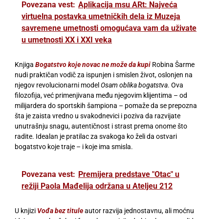
Povezana vest:
Aplikacija msu ARt: Najveća
virtuelna postavka umetničkih dela iz Muzeja
savremene umetnosti omogućava vam da uživate
u umetnosti XX i XXI veka
Knjiga
Bogatstvo koje novac ne može da kupi
Robina Šarme
nudi praktičan vodič za ispunjen i smislen život, oslonjen na
njegov revolucionarni model
Osam oblika bogatstva
. Ova
filozofija, već primenjivana među njegovim klijentima – od
milijardera do sportskih šampiona – pomaže da se prepozna
šta je zaista vredno u svakodnevici i poziva da razvijate
unutrašnju snagu, autentičnost i strast prema onome što
radite. Idealan je pratilac za svakoga ko želi da ostvari
bogatstvo koje traje – i koje ima smisla.
Povezana vest:
Premijera predstave "Otac" u
režiji Paola Mađelija održana u Ateljeu 212
U knjizi
Vođa bez titule
autor razvija jednostavnu, ali moćnu