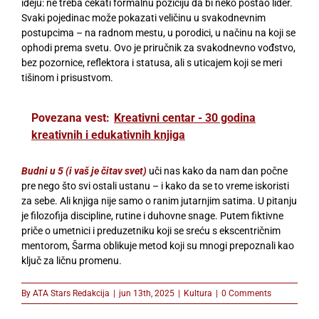
ideju: ne treba čekati formalnu poziciju da bi neko postao lider.
Svaki pojedinac može pokazati veličinu u svakodnevnim
postupcima – na radnom mestu, u porodici, u načinu na koji se
ophodi prema svetu. Ovo je priručnik za svakodnevno vođstvo,
bez pozornice, reflektora i statusa, ali s uticajem koji se meri
tišinom i prisustvom.
Povezana vest:
Kreativni centar - 30 godina
kreativnih i edukativnih knjiga
Budni u 5 (i vaš je čitav svet)
uči nas kako da nam dan počne
pre nego što svi ostali ustanu – i kako da se to vreme iskoristi
za sebe. Ali knjiga nije samo o ranim jutarnjim satima. U pitanju
je filozofija discipline, rutine i duhovne snage. Putem fiktivne
priče o umetnici i preduzetniku koji se sreću s ekscentričnim
mentorom, Šarma oblikuje metod koji su mnogi prepoznali kao
ključ za ličnu promenu.
By
ATA Stars Redakcija
|
jun 13th, 2025
|
Kultura
|
0 Comments