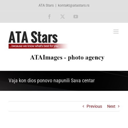
Skip
ATA Stars
|
kontakt@atastars.rs
to
content
Facebook
X
YouTube
Vaja kon dios ponovo napunili Sava centar
Previous
Next