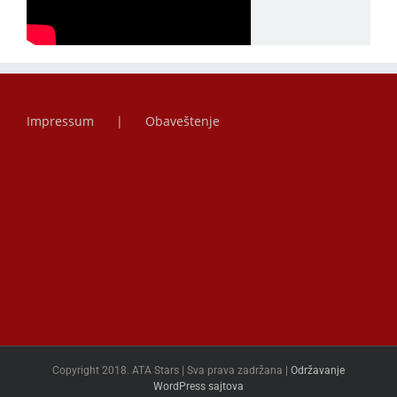
Impressum
Obaveštenje
Copyright 2018. ATA Stars | Sva prava zadržana |
Održavanje
WordPress sajtova