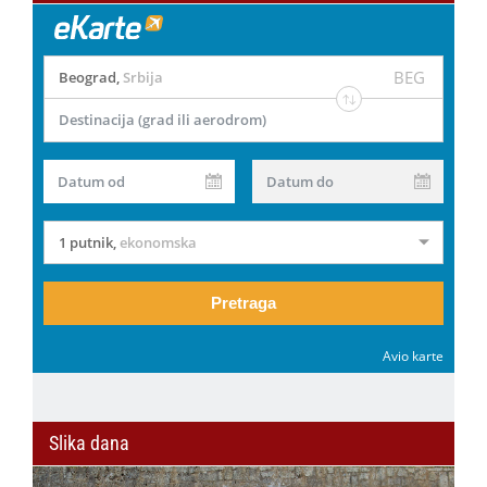
BEG
Beograd
,
Srbija
Destinacija (grad ili aerodrom)
Datum od
Datum do
1 putnik
,
ekonomska
Pretraga
Avio karte
Slika dana