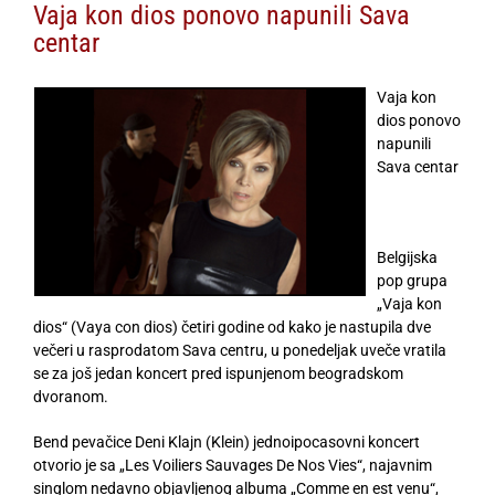
Vaja kon dios ponovo napunili Sava
centar
Vaja kon
dios ponovo
napunili
Sava centar
Belgijska
pop grupa
„Vaja kon
dios“ (Vaya con dios) četiri godine od kako je nastupila dve
večeri u rasprodatom Sava centru, u ponedeljak uveče vratila
se za još jedan koncert pred ispunjenom beogradskom
dvoranom.
Bend pevačice Deni Klajn (Klein) jednoipocasovni koncert
otvorio je sa „Les Voiliers Sauvages De Nos Vies“, najavnim
singlom nedavno objavljenog albuma „Comme en est venu“,