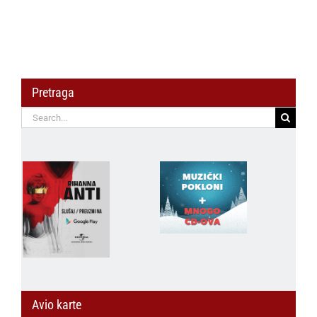
avgusta
Pretraga
Search
for:
Avio karte