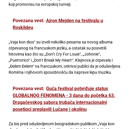
koji promovisu na evropskoj turneji.
Povezana vest:
Ajron Mejden na festivalu u
Roskildeu
„Vaja kon dios“ su izveli nekoliko pesama sa novog albuma
otpevanog na francuskom jeziku, a ostatak su posvetili
hitovima kao što su „Don’t Cry For Louie“, „Johnnie“,
„Puertorico“ i „Don’t Break My Heart“. Klajnova je otpevala i
„Đelem Đelem“ na francuskom, otkrivsi publici da je oduševljena
Romima i njihovom sposobnošću da naprave lepu muziku.
Povezana vest:
Guča festival potvrđuje status
GLOBALNOG FENOMENA - 3 dana do početka 63.
Dragačevskog sabora trubača internacionalni
posetioci preplavili Lučane i okolinu
Za bis pred oduševljenom beogradskom publikom „Vaja kon