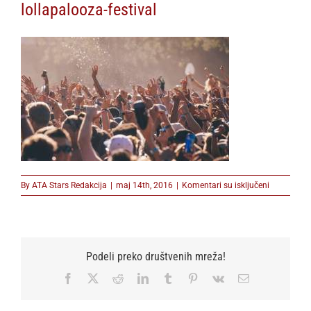
lollapalooza-festival
na
By
ATA Stars Redakcija
|
maj 14th, 2016
|
Komentari su isključeni
lollapalooz
festival
Podeli preko društvenih mreža!
Facebook
X
Reddit
LinkedIn
Tumblr
Pinterest
Vk
Email