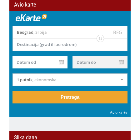
Avio karte
BEG
Beograd
,
Srbija
Destinacija (grad ili aerodrom)
Datum od
Datum do
1 putnik
,
ekonomska
Pretraga
Avio karte
Slika dana