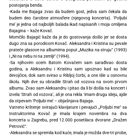
postojanja benda.
-Kada me Bajaga zvao da budem gost, jedva sam čekala da
budem deo čarobne atmosfere (njegovog koncerta). ‘Poljubi
me’ je jedna od najboljih balada ikad napisanih i moja omiljena
Bajagina – kaže Kovač.
Momčilo Bajagić kaže da je do gostovanja došlo jer se dosta
dugo zna sa porodicom Kovač. Aleksandra i Kristina su pevale
prateće glasove na albumima poput „Muzika na struju“ (1993)
i „Ni na nebu ni na zemlji“ (1994).
-Sa njihovim ocem Batom Kovačem sam sarađivao dosta
godina, a Aleksandru i Kristinu sam upoznao kad su bile
devojčice, dok sam svirao u Ribljoj čorbi, a one išle u osnovnu
školu. Njih dve su obradile Strah od vozova na svom prvom
albumu. Zvao sam Aleksandru i pitao da li bi došla na koncert i
izvela ‘Strah od vozova’, ali je ona rekla ‘imam drugu ideju, ajde
da otpevam ‘Poljubi me’ – objašnjava Bajaga.
Vatreno krštenje svirajući klavijature i pevajući „Poljubi me“ sa
Instruktorima Kovač je imala krajem novembra na dva
koncerta u Zagrebu, pred 12.000 posetilaca dvorane „Dražen
Petrović“.
-Aleksandra se spremila kod kuće, imala je možda dve-tri probe,