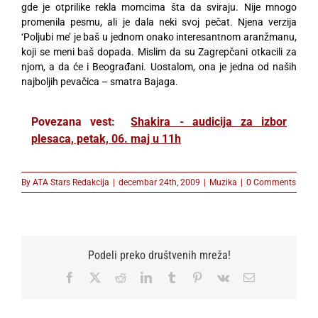
gde je otprilike rekla momcima šta da sviraju. Nije mnogo
promenila pesmu, ali je dala neki svoj pečat. Njena verzija
‘Poljubi me’ je baš u jednom onako interesantnom aranžmanu,
koji se meni baš dopada. Mislim da su Zagrepčani otkacili za
njom, a da će i Beograđani. Uostalom, ona je jedna od naših
najboljih pevačica – smatra Bajaga.
Povezana vest:
Shakira - audicija za izbor
plesaca, petak, 06. maj u 11h
By
ATA Stars Redakcija
|
decembar 24th, 2009
|
Muzika
|
0 Comments
Podeli preko društvenih mreža!
Facebook
X
Reddit
LinkedIn
Tumblr
Pinterest
Vk
Email