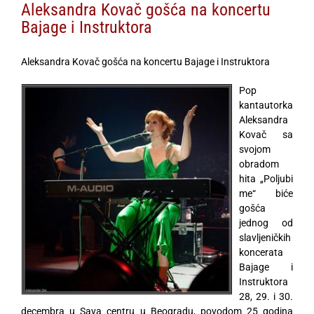
Aleksandra Kovač gošća na koncertu
Bajage i Instruktora
Aleksandra Kovač gošća na koncertu Bajage i Instruktora
Pop
kantautorka
Aleksandra
Kovač sa
svojom
obradom
hita „Poljubi
me“ biće
gošća
jednog od
slavljeničkih
koncerata
Bajage i
Instruktora
28, 29. i 30.
decembra u Sava centru u Beogradu, povodom 25 godina