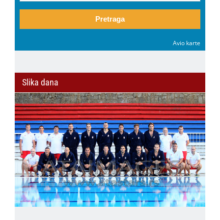
Pretraga
Avio karte
Slika dana