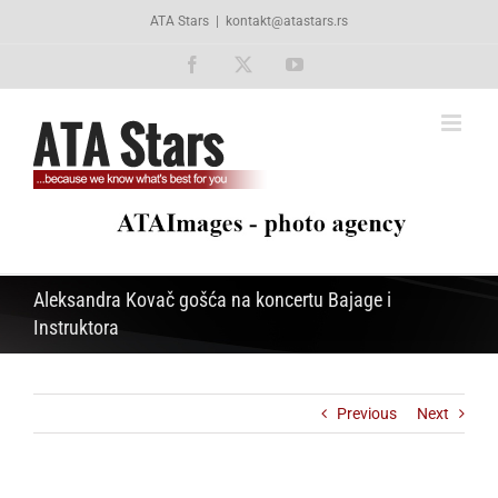
Skip
ATA Stars
|
kontakt@atastars.rs
to
content
Facebook
X
YouTube
Aleksandra Kovač gošća na koncertu Bajage i
Instruktora
Previous
Next