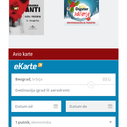
Avio karte
BEG
Beograd
,
Srbija
Destinacija (grad ili aerodrom)
Datum od
Datum do
1 putnik
,
ekonomska