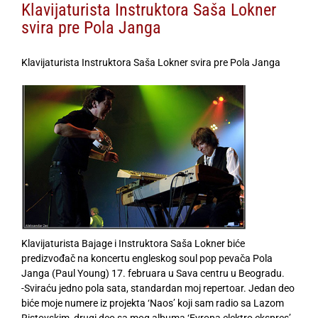
Klavijaturista Instruktora Saša Lokner
svira pre Pola Janga
Klavijaturista Instruktora Saša Lokner svira pre Pola Janga
Klavijaturista Bajage i Instruktora Saša Lokner biće
predizvođač na koncertu engleskog soul pop pevača Pola
Janga (Paul Young) 17. februara u Sava centru u Beogradu.
-Sviraću jedno pola sata, standardan moj repertoar. Jedan deo
biće moje numere iz projekta ‘Naos’ koji sam radio sa Lazom
Ristovskim, drugi deo sa mog albuma ‘Evropa elektro ekspres’