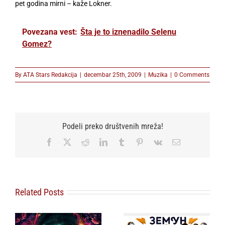
pet godina mirni – kaže Lokner.
Povezana vest:
Šta je to iznenadilo Selenu
Gomez?
By
ATA Stars Redakcija
|
decembar 25th, 2009
|
Muzika
|
0 Comments
Podeli preko društvenih mreža!
Facebook
X
Reddit
LinkedIn
Tumblr
Pinterest
Vk
Email
Related Posts
i
ZEMUN FEST: JOŠ