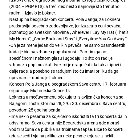
(2004 – PGP RTS), a treći deo nešto najnovije što trenutno
radim – izjavio je Lokner.
Nastup na beogradskom koncertu Pola Janga, za Loknera
predstavlja posebno zadovoljstvo, jer izuzetno ceni pevača,
poznatog po svetskim hitovima „Wherever I Lay My Hat (That’s
My Home)“, „Come Back and Stay“ i „Everytime You Go Away.“
-On je za mene jedan do velikih pevača, ne samo osamdesetih
kada je bio na vrhuncu popularnosti. Pamtim ga po
specifičnom i nežnom glasu i ugođaju. To što on radi je
vrhunska pop muzika! Uvek mi je drago čuti da takvi tipovi i
dalje rade, a posebno se radujem što ću imati priliku da ga
upoznam – dodao je Lokner.
Koncert Pola Janga u beogradskom Sava centru 17. februara
organizuje Multimedia Concerts.
Loknera u međuvremenu očekuju tri slavljenička koncerta sa
Bajagom i Instruktorima 28, 29. i 30. decembra u Sava centru,
povodom 25 godina benda.
-Ima nekih pesama za koje ćemo iskoristiti ta tri koncerta da ih
odsviramo. Sava centar nije Beogradska arena gde moraš
voditi računa da publika na tribinama tapše. Biće to koncerti
gde se sedi i sjajna prilika za neke pesme koje se iz nekih