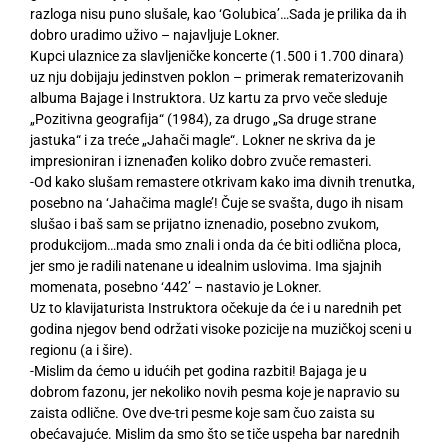
razloga nisu puno slušale, kao ‘Golubica’…Sada je prilika da ih
dobro uradimo uživo – najavljuje Lokner.
Kupci ulaznice za slavljeničke koncerte (1.500 i 1.700 dinara)
uz nju dobijaju jedinstven poklon – primerak rematerizovanih
albuma Bajage i Instruktora. Uz kartu za prvo veče sleduje
„Pozitivna geografija“ (1984), za drugo „Sa druge strane
jastuka“ i za treće „Jahači magle“. Lokner ne skriva da je
impresioniran i iznenađen koliko dobro zvuče remasteri.
-Od kako slušam remastere otkrivam kako ima divnih trenutka,
posebno na ‘Jahačima magle’! Čuje se svašta, dugo ih nisam
slušao i baš sam se prijatno iznenadio, posebno zvukom,
produkcijom…mada smo znali i onda da će biti odlična ploca,
jer smo je radili natenane u idealnim uslovima. Ima sjajnih
momenata, posebno ‘442’ – nastavio je Lokner.
Uz to klavijaturista Instruktora očekuje da će i u narednih pet
godina njegov bend održati visoke pozicije na muzičkoj sceni u
regionu (a i šire).
-Mislim da ćemo u idućih pet godina razbiti! Bajaga je u
dobrom fazonu, jer nekoliko novih pesma koje je napravio su
zaista odlične. Ove dve-tri pesme koje sam čuo zaista su
obećavajuće. Mislim da smo što se tiče uspeha bar narednih