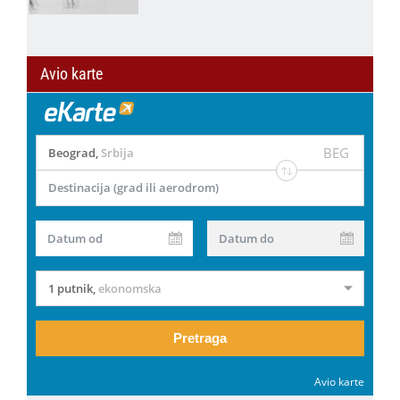
Avio karte
BEG
Beograd
,
Srbija
Destinacija (grad ili aerodrom)
Datum od
Datum do
1 putnik
,
ekonomska
Pretraga
Avio karte