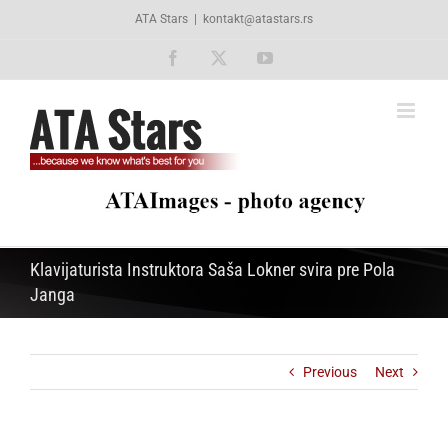
Skip
ATA Stars
|
kontakt@atastars.rs
to
content
Facebook
X
YouTube
Klavijaturista Instruktora Saša Lokner svira pre Pola
Janga
Previous
Next