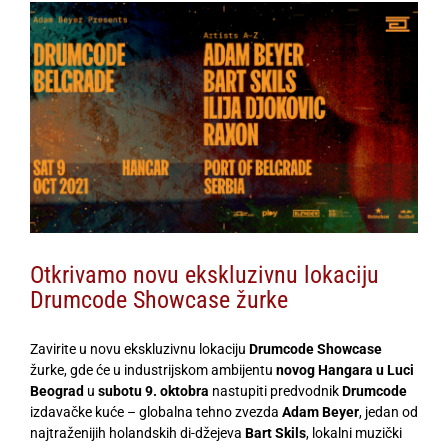
View
Larger
Image
Otkrivamo novu ekskluzivnu lokaciju
Drumcode Showcase žurke
Zavirite u novu ekskluzivnu lokaciju
Drumcode Showcase
žurke, gde će u industrijskom ambijentu
novog Hangara u Luci
Beograd
u
subotu 9. oktobra
nastupiti predvodnik
Drumcode
izdavačke kuće – globalna tehno zvezda
Adam Beyer
, jedan od
najtraženijih holandskih di-džejeva
Bart Skils
, lokalni muzički