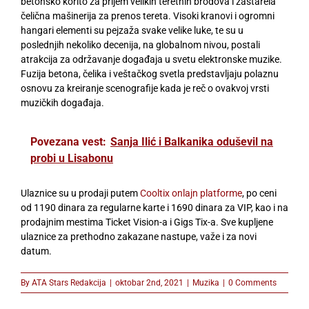
betonsko korito za prijem velikih teretnih brodova i zastarela
čelična mašinerija za prenos tereta. Visoki kranovi i ogromni
hangari elementi su pejzaža svake velike luke, te su u
poslednjih nekoliko decenija, na globalnom nivou, postali
atrakcija za održavanje događaja u svetu elektronske muzike.
Fuzija betona, čelika i veštačkog svetla predstavljaju polaznu
osnovu za kreiranje scenografije kada je reč o ovakvoj vrsti
muzičkih događaja.
Povezana vest:
Sanja Ilić i Balkanika oduševil na
probi u Lisabonu
Ulaznice su u prodaji putem
Cooltix onlajn platforme
, po ceni
od 1190 dinara za regularne karte i 1690 dinara za VIP, kao i na
prodajnim mestima Ticket Vision-a i Gigs Tix-a. Sve kupljene
ulaznice za prethodno zakazane nastupe, važe i za novi
datum.
By
ATA Stars Redakcija
|
oktobar 2nd, 2021
|
Muzika
|
0 Comments