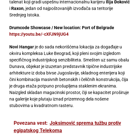
talenat koji gradi uspešnu internacionalnu karijeru
Ilija Đoković
i
Raxon
, jedan od najpoštovanijih izvođača sa teritorije
Srednjeg Istoka.
Drumcode Showcase / New location: Port of Belgrade
https://youtu.be/-cXFJN9jUG4
Novi Hangar
je do sada nekorišćena lokacija za događaje u
okviru kompleksa Luke Beograd, koji pleni svojim izgledom
specifičnog industrijskog senzibiliteta. Smešten uz samu obalu
Dunava, objekat je izuzetan predstavnik tipične industrijske
arhitekture iz doba bivse Jugoslavije, skladnog enterijera koji
čini kombinacija masivnih betonskih i čeličnih konstrukcija, čija
je druga etaža potpuno prošupljena staklenim ekranima.
Naizgled skladan magacinski prostor, čiji se kapacitet proširuje
na galerije koje plutaju iznad prizemnog dela nošene
stubovima u kvadratnom rasteru.
Povezana vest:
Joksimović sprema tužbu protiv
egipatskog Telekoma