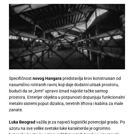
Specifičnost
novog Hangara
predstavlja krov konstruisan od
nasumično rotiranih ravni, koji daje dodatni utisak prostoru,
budući da se „lomi“ upravo iznad najviše tačke samog
prostora. Enterijer objekta u potpunosti dopunjuju funkcionalni
metalni sistemi poput dizalica, teretnih liftova i kabina za male
zanate.
Luka Beograd
važila je za najveći logistički potencijal grada. Po
uzoru na sve velike svetske luke karakteriše je ogromno