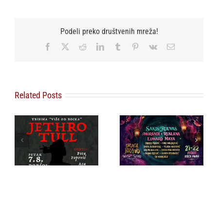
Podeli preko društvenih mreža!
Facebook
X
Reddit
LinkedIn
Tumblr
Pinterest
Vk
Email
Related Posts
Sakis Rouvas prvi
ZEMUN FEST: JOŠ
put pred
SAMO SUTRA 50
beogradskom
ODSTO POPUSTA:
publikom, grčka pop
Obezbedite Early
ikona stiže na Dragi
Bird ulaznice po
Bravo festival 22.
najpovoljnijoj ceni!
avgusta