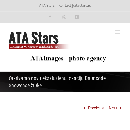
Skip
ATA Stars
|
kontakt@atastars.rs
to
content
Facebook
X
YouTube
Otkrivamo novu ekskluzivnu lokaciju Drumcode
Showcase žurke
Previous
Next