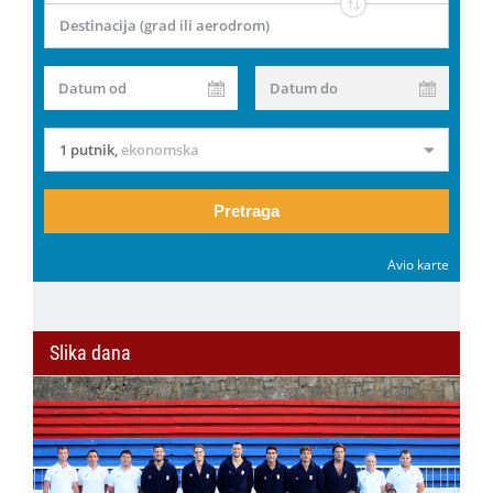
Destinacija (grad ili aerodrom)
Datum od
Datum do
1 putnik
,
ekonomska
Pretraga
Avio karte
Slika dana