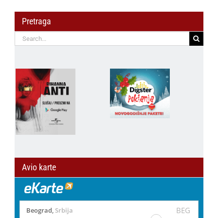
Pretraga
Search
for:
Avio karte
BEG
Beograd
,
Srbija