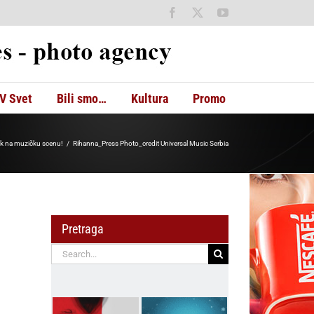
Facebook
X
YouTube
V Svet
Bili smo…
Kultura
Promo
atak na muzičku scenu!
Rihanna_Press Photo_credit Universal Music Serbia
Pretraga
Search
for: