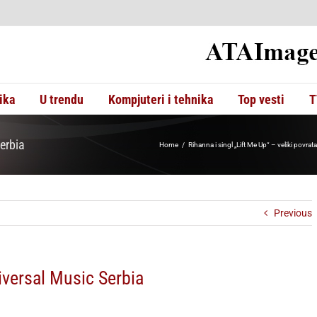
ika
U trendu
Kompjuteri i tehnika
Top vesti
T
erbia
Home
Rihanna i singl „Lift Me Up“ – veliki povr
Previous
versal Music Serbia