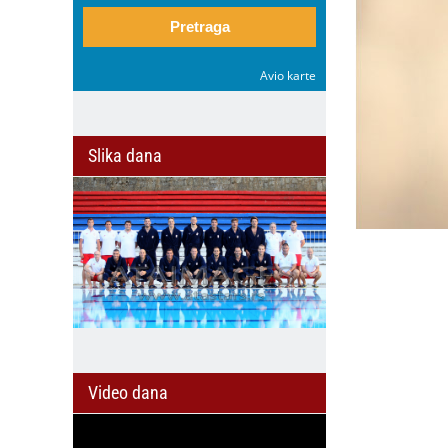
Pretraga
Avio karte
Slika dana
Video dana