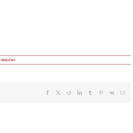
na
isključeni
Rihanna_Press
Photo_credit
Universal
Music
Serbia
Facebook
X
Reddit
LinkedIn
Tumblr
Pinterest
Vk
Ema