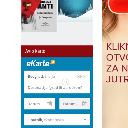
Avio karte
BEG
Beograd
,
Srbija
Destinacija (grad ili aerodrom)
il
Datum od
Datum do
1 putnik
,
ekonomska