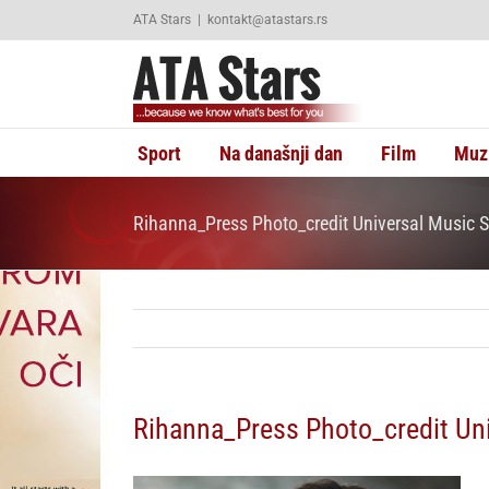
Skip
ATA Stars
|
kontakt@atastars.rs
to
content
Sport
Na današnji dan
Film
Muz
Rihanna_Press Photo_credit Universal Music S
Rihanna_Press Photo_credit Uni