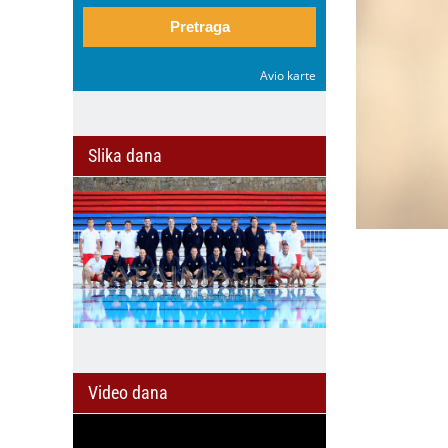
Pretraga
Avio karte
Slika dana
Video dana