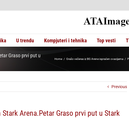
ika
U trendu
Kompjuteri i tehnika
Top vesti
T
etar Graso prvi put u
Home
Grašo večeras iz BG Arene ispraćen ovacijama
P
Previous
in Stark Arena.Petar Graso prvi put u Stark