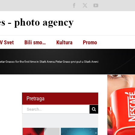
Facebook
X
YouTube
V Svet
Bili smo…
Kultura
Promo
etar Grasso for the first time in Stark Arena.Petar Graso prvi put u Stark Areni
Pretraga
Search
for: