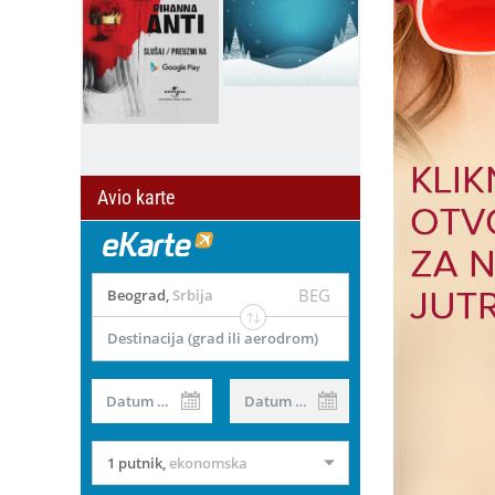
Avio karte
BEG
Beograd
,
Srbija
Destinacija (grad ili aerodrom)
il
Datum od
Datum do
1 putnik
,
ekonomska