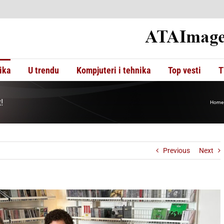
ika
U trendu
Kompjuteri i tehnika
Top vesti
T
!
Home
Previous
Next