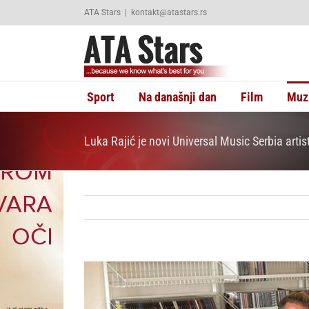
Skip
ATA Stars
|
kontakt@atastars.rs
to
content
Sport
Na današnji dan
Film
Muz
Luka Rajić je novi Universal Music Serbia artist
View
Larger
Image