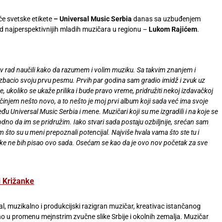
će svetske etikete
– Universal Music Serbia
danas sa uzbuđenjem
od najperspektivnijih mladih muzičara u regionu –
Lukom Rajićem
.
ov rad naučili kako da razumem i volim muziku. Sa takvim znanjem i
zbacio svoju prvu pesmu. Prvih par godina sam gradio imidž i zvuk uz
e, ukoliko se ukaže prilika i bude pravo vreme, pridružiti nekoj izdavačkoj
njem nešto novo, a to nešto je moj prvi album koji sada već ima svoje
eđu Universal Music Serbia i mene. Muzičari koji su me izgradili i na koje se
odno da im se pridružim. Iako stvari sada postaju ozbiljnije, srećan sam
što su u meni prepoznali potencijal. Najviše hvala vama što ste tu i
ke ne bih pisao ovo sada.
Osećam se kao da je ovo nov početak za sve
li Križanke
l, muzikalno i produkcijski razigran muzičar, kreativac istančanog
žno u promenu mejnstrim zvučne slike Srbije i okolnih zemalja. Muzičar