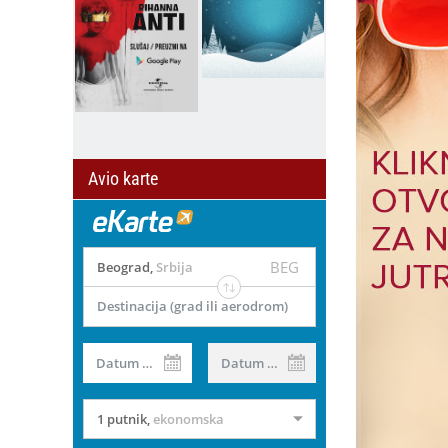
Avio karte
BEG
Beograd
,
Srbija
Destinacija (grad ili aerodrom)
Datum od
Datum do
1 putnik
,
ekonomska