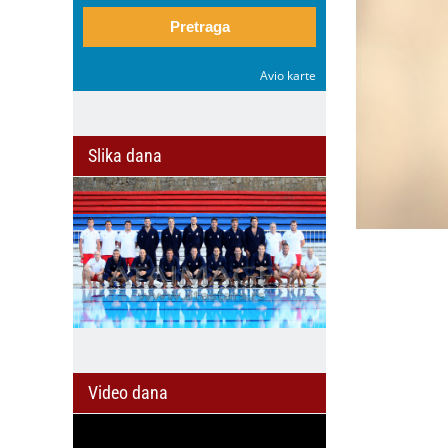
Pretraga
Avio karte
Slika dana
Video dana