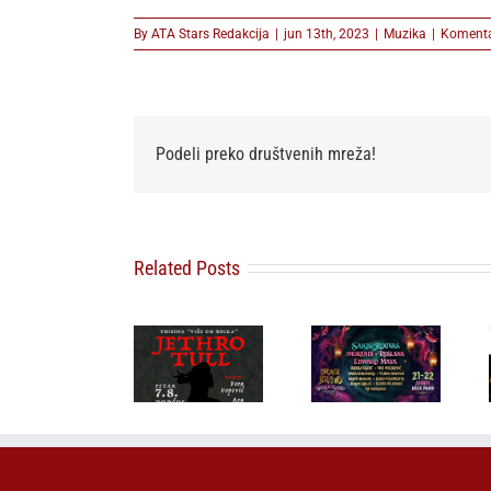
By
ATA Stars Redakcija
|
jun 13th, 2023
|
Muzika
|
Komentar
Podeli preko društvenih mreža!
Related Posts
Sakis Rouvas
ZEMUN
prvi put pred
FEST: JOŠ
Tribina o
beogradskom
SAMO SUTRA
Jethro Tullu i
publikom,
50 ODSTO
Ianu
grčka pop
POPUSTA:
Andersonu
ikona stiže
Obezbedite
ovog petka u
na Dragi
Early Bird
Dorćol Platzu
Bravo
ulaznice po
festival 22.
najpovoljnijoj
avgusta
ceni!