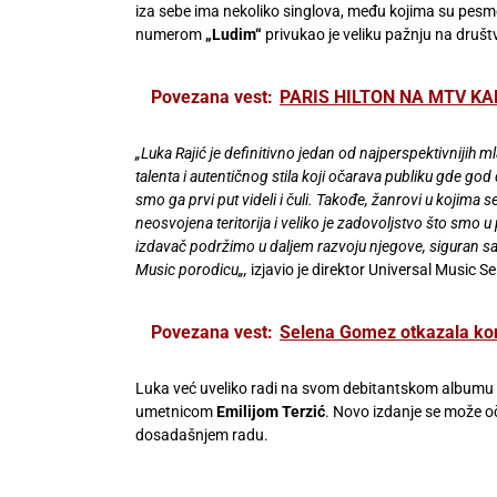
iza sebe ima nekoliko singlova, među kojima su pes
numerom
„Ludim“
privukao je veliku pažnju na druš
Povezana vest:
PARIS HILTON NA MTV KANAL
„Luka Rajić je definitivno jedan od najperspektivnijih m
talenta i autentičnog stila koji očarava publiku gde god
smo ga prvi put videli i čuli. Takođe, žanrovi u kojima
neosvojena teritorija i veliko je zadovoljstvo što smo 
izdavač podržimo u daljem razvoju njegove, siguran sa
Music porodicu
„,
izjavio je direktor Universal Music Se
Povezana vest:
Selena Gomez otkazala konc
Luka već uveliko radi na svom debitantskom albumu
umetnicom
Emilijom Terzić
. Novo izdanje se može o
dosadašnjem radu.