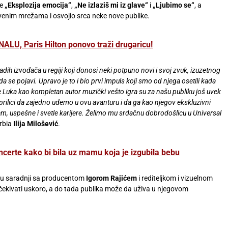
me
„Eksplozija
emocija“
,
„Ne izlaziš mi iz glave“
i
„Ljubimo se“
, a
tvenim mrežama i osvojio srca neke nove publike.
U, Paris Hilton ponovo traži drugaricu!
ladih izvođača u regiji koji donosi neki potpuno novi i svoj zvuk, izuzetnog
 da se pojavi.
Upravo je to i bio prvi impuls koji smo od njega osetili kada
 se Luka kao kompletan autor muzički vešto igra su za našu publiku još uvek
u prilici da zajedno uđemo u ovu avanturu i da ga kao njegov ekskluzivni
m, uspešne i svetle karijere. Želimo mu srdačnu dobrodošlicu u Universal
rbia
Ilija Milošević
.
erte kako bi bila uz mamu koja je izgubila bebu
 u saradnji sa producentom
Igorom Rajićem
i rediteljkom i vizuelnom
čekivati uskoro, a do tada publika može da uživa u njegovom