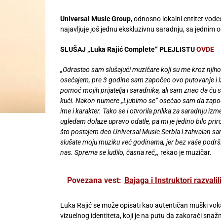
Universal Music Group
, odnosno lokalni entitet vode
najavljuje još jednu ekskluzivnu saradnju, sa jednim 
SLUŠAJ „
Luka Rajić Complete“ PLEJLISTU
OVDE
„Odrastao sam slušajući muzičare koji su me kroz njih
osećajem, pre 3 godine sam započeo ovo putovanje i i
pomoć mojih prijatelja i saradnika, ali sam znao da ću s
kući. Nakon numere „Ljubimo se” osećao sam da započi
ime i karakter.
Tako se i otvorila prilika za saradnju izm
ugledam dolaze upravo odatle, pa mi je jedino bilo prir
što postajem deo Universal Music Serbia i zahvalan sam 
slušate moju muziku već godinama, jer bez vaše podrš
nas. Sprema se ludilo, časna reč
„,
rekao je muzičar.
Povezana vest:
Bajaga i Instruktori razvali
Luka Rajić se može opisati kao autentičan muški voka
vizuelnog identiteta, koji je na putu da zakorači sna