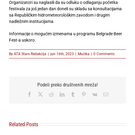
Organizatori su naglasili da su odluku o odlaganju početka
festivala za još jedan dan doneli su skladu sa konsultacijama
sa Republičkim hidrometeorološkim zavodom i drugim
nadležnim institucijama.
Informacije o mogućim izmenama u programu Belgrade Beer
Fest-a uskoro.
By
ATA Stars Redakcija
|
jun 16th, 2023
|
Muzika
|
0 Comments
Podeli preko društvenih mreža!
Facebook
X
Reddit
LinkedIn
Tumblr
Pinterest
Vk
Email
Related Posts