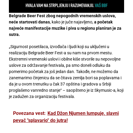
Belgrade Beer Fest zbog nepogodnih vremenskih uslova,
neće startovati danas
, kako je juče najavljeno,
a početak
najveće manifestacije muzike i piva u regionu planiran je za
sutra.
„Sigurnost posetilaca, izvođača i ljudi koji su uključeni u
realizaciju Belgrade Beer Fest-a su nam na prvom mestu.
Ekstremni vremenski uslovi i obilne kiše stvorile su nepovoljne
uslove za održavanje festivala, pa smo doneli odluku da
pomerimo početak za još jedan dan. Takođe, ne možemo da
zanemarimo činjenicu da se čitava zemlja bori sa poplavama i
da je u ovom trenutku u čak 37 opština i gradova u Srbiji
proglašeno vanredno stanje“ – saopšteno je iz Skymusic-a, koji
je zadužen za organizaciju festivala.
Povezana vest:
Kad Džon Njumen lumpuje, slavni
pevač "splavario" do jutra!