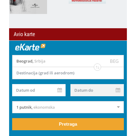
Avio karte
BEG
Beograd
,
Srbija
Destinacija (grad ili aerodrom)
Datum od
Datum do
1 putnik
,
ekonomska
Pretraga