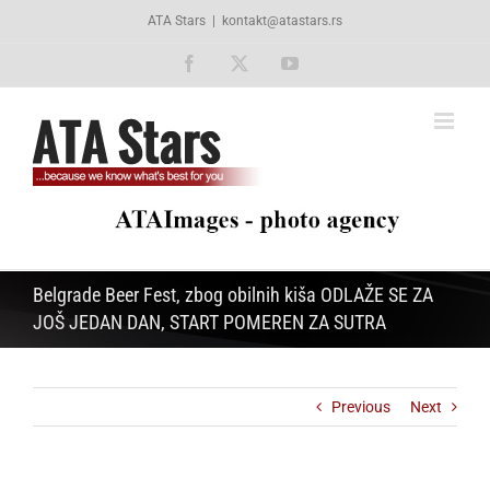
Skip
ATA Stars
|
kontakt@atastars.rs
to
content
Facebook
X
YouTube
Belgrade Beer Fest, zbog obilnih kiša ODLAŽE SE ZA
JOŠ JEDAN DAN, START POMEREN ZA SUTRA
Previous
Next