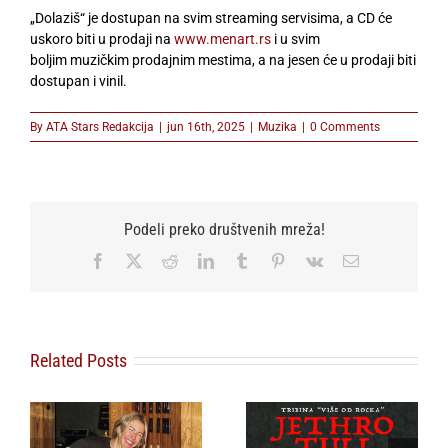
„Dolaziš“ je dostupan na svim streaming servisima, a CD
će
uskoro biti u prodaji
na
www.menart.rs
i u svim
boljim
muzičkim prodajnim mestima
, a na jesen će u prodaji biti
dostupan i vinil.
By
ATA Stars Redakcija
|
jun 16th, 2025
|
Muzika
|
0 Comments
Podeli preko društvenih mreža!
Facebook
X
Reddit
LinkedIn
Tumblr
Pinterest
Vk
Email
Related Posts
Sakis Rouvas prvi
Tribina o Jethro
put pred