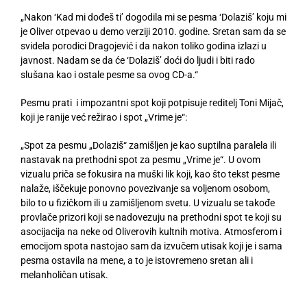
„Nakon ‘Kad mi dođeš ti’ dogodila mi se
pesma
‘Dolaziš’ koju mi
je Oliver otpevao u demo verziji 2010. godine. Sretan sam da se
svidela
porodici
Dragojević i da nakon toliko godina izlazi
u
javnost
. Nadam se da će ‘Dolaziš’ doći do ljudi i biti rado
slušana kao i ostale
pesme
s
a
ovog CD-a.“
Pesmu prati i impozantni spot koji potpisuje red
i
telj Toni Mijač,
koji je ranije već režirao i spot „Vrime je“:
„Spot za pesmu „Dolaziš“ zamišljen je kao suptilna paralela ili
nastavak na prethodni spot za pesmu „Vrime je“. U ovom
vizualu priča se fokusira na muški lik koji, kao što tekst pesme
nalaže, iščekuje ponovno povezivanje s
a
voljenom osobom,
bilo to u fizičkom ili u zamišljenom svetu. U vizualu se takođe
provlače prizori koji se nadovezuju na prethodni spot te koji su
asocijacija na neke od Oliverovih kultnih motiva. Atmosferom i
emocijom spota nastojao
sam da
izv
učem utisak
koji je i sama
pesma ostavila na mene, a to je istovremeno sretan ali i
melan
h
oličan utisak.