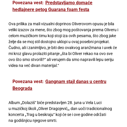
Povezana vest:
Predstavljamo domaće
hedlajnere petog Guarana foam festa
Ova prilika za mali vizualni doprinos Oliverovom opusu je bila
veliki izazov za mene, što zbog mog poštovanja prema Oliveru i
celom
muzičkom
timu koji stoji iza ovih pesama, što zbog jake
želje da se moj stil dostojno uklopi u ovaj posebni projek
a
t.
Čudno, ali i zanimljivo, je biti d
e
o ovakvog aranžmana i uvek će
mi kroz glavu prolaziti pitanje „št
a
bi Oliver rekao na ovo sve
ovo što smo stvorili?“ ali verujem da smo napravili lepu seriju
videa na već divan materijal.“
Povezana vest:
Gangnam stajl danas u centru
Beograda
Album „Dolaziš“ biće predstavljen 28.
juna
u Vela Luci
u
muzičkoj
školi
„
Oliver Dragojević
„
, dan uoči tradicionalnog
koncerta „Trag u beskraju“ koji će se i ove godine održati
na
godišnjicu
njegove smrti.