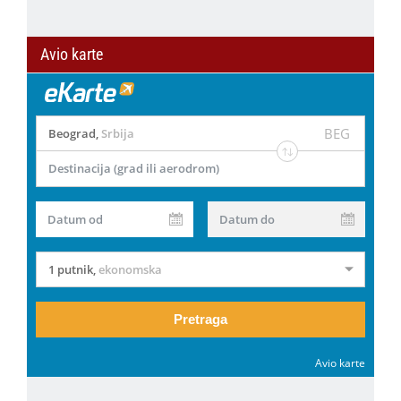
Avio karte
BEG
Beograd
,
Srbija
Destinacija (grad ili aerodrom)
Datum od
Datum do
1 putnik
,
ekonomska
Pretraga
Avio karte