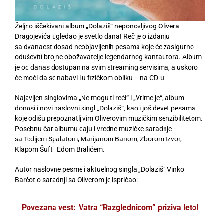
Željno iščekivani album „Dolaziš“ neponovljivog Olivera
Dragojevića ugledao je svetlo dana! Reč je o izdanju
s
a
dvanaest dosad neobjavljenih pesama koje će zasigurno
oduševiti brojne obožavatelje legendarnog kantautora. Album
je od danas dostupan na svim streaming servisima, a
uskoro
će moći da se
nabavi i u fizičkom obliku – na CD-u.
Najavljen singlovima „Ne mogu ti reći“ i „Vrime je“, album
donosi i novi naslovni singl „Dolaziš“, kao i još devet pesama
koje odišu prepoznatljivim Oliverovim
muzičkim
senzibilitetom.
Posebnu čar albumu daju i vredne
muzičke
s
a
radnje –
s
a
Tedijem Spalatom, Marijanom Banom, Zborom Izvor,
Klapom Šuft i Edom Bralićem.
Autor naslovne pesme i aktu
e
lnog singla „Dolaziš“ Vinko
Barčot o s
a
radnji s
a
Oliverom je ispričao:
Povezana vest:
Vatra “Razglednicom” priziva leto!