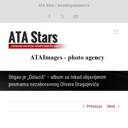
Skip
ATA Stars
|
kontakt@atastars.rs
to
content
Facebook
X
YouTube
Stigao je „Dolaziš“ – album sa nikad objavljenim
pesmama nezaboravnog Olivera Dragojevića
Previous
Next