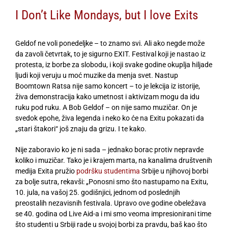
I Don’t Like Mondays, but I love Exits
Geldof ne voli ponedeljke – to znamo svi. Ali ako negde može
da zavoli četvrtak, to je sigurno EXIT. Festival koji je nastao iz
protesta, iz borbe za slobodu, i koji svake godine okuplja hiljade
ljudi koji veruju u moć muzike da menja svet. Nastup
Boomtown Ratsa nije samo koncert – to je lekcija iz istorije,
živa demonstracija kako umetnost i aktivizam mogu da idu
ruku pod ruku. A Bob Geldof – on nije samo muzičar. On je
svedok epohe, živa legenda i neko ko će na Exitu pokazati da
„stari štakori“ još znaju da grizu. I te kako.
Nije zaboravio ko je ni sada – jednako borac protiv nepravde
koliko i muzičar. Tako je i krajem marta, na kanalima društvenih
medija Exita pružio
podršku studentima
Srbije u njihovoj borbi
za bolje sutra, rekavši: „Ponosni smo što nastupamo na Exitu,
10. jula, na vašoj 25. godišnjici, jednom od poslednjih
preostalih nezavisnih festivala. Upravo ove godine obeležava
se 40. godina od Live Aid-a i mi smo veoma impresionirani time
što studenti u Srbiji rade u svojoj borbi za pravdu, baš kao što