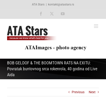
Skip
ATA Stars
|
kontakt@atastars.rs
to
content
Facebook
X
YouTube
BOB GELDOF & THE BOOMTOWN RATS NA EXITU:
Povratak buntovnog srca rokenrola, 40 godina od Live
Aida
Previous
Next