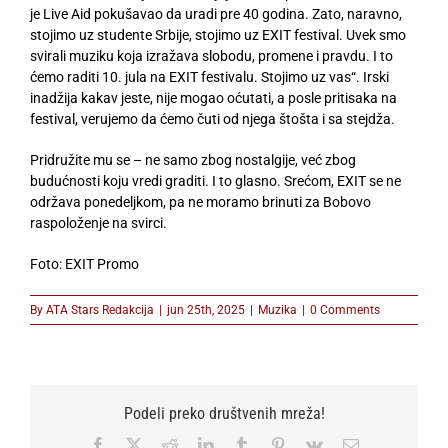
je Live Aid pokušavao da uradi pre 40 godina. Zato, naravno,
stojimo uz studente Srbije, stojimo uz EXIT festival. Uvek smo
svirali muziku koja izražava slobodu, promene i pravdu. I to
ćemo raditi 10. jula na EXIT festivalu. Stojimo uz vas“. Irski
inadžija kakav jeste, nije mogao oćutati, a posle pritisaka na
festival, verujemo da ćemo čuti od njega štošta i sa stejdža.
Pridružite mu se – ne samo zbog nostalgije, već zbog
budućnosti koju vredi graditi. I to glasno. Srećom, EXIT se ne
održava ponedeljkom, pa ne moramo brinuti za Bobovo
raspoloženje na svirci.
Foto: EXIT Promo
By
ATA Stars Redakcija
|
jun 25th, 2025
|
Muzika
|
0 Comments
Podeli preko društvenih mreža!
Facebook
X
Reddit
LinkedIn
Tumblr
Pinterest
Vk
Email