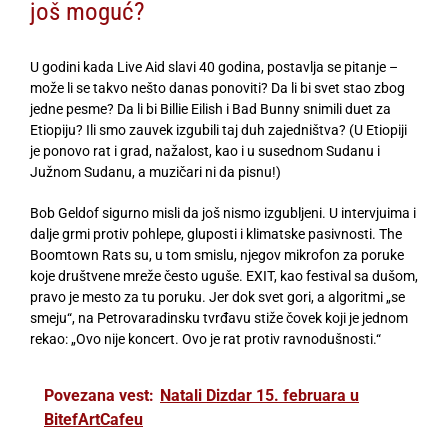
još moguć?
U godini kada Live Aid slavi 40 godina, postavlja se pitanje –
može li se takvo nešto danas ponoviti? Da li bi svet stao zbog
jedne pesme? Da li bi Billie Eilish i Bad Bunny snimili duet za
Etiopiju? Ili smo zauvek izgubili taj duh zajedništva? (U Etiopiji
je ponovo rat i grad, nažalost, kao i u susednom Sudanu i
Južnom Sudanu, a muzičari ni da pisnu!)
Bob Geldof sigurno misli da još nismo izgubljeni. U intervjuima i
dalje grmi protiv pohlepe, gluposti i klimatske pasivnosti. The
Boomtown Rats su, u tom smislu, njegov mikrofon za poruke
koje društvene mreže često uguše. EXIT, kao festival sa dušom,
pravo je mesto za tu poruku. Jer dok svet gori, a algoritmi „se
smeju“, na Petrovaradinsku tvrđavu stiže čovek koji je jednom
rekao: „Ovo nije koncert. Ovo je rat protiv ravnodušnosti.“
Povezana vest:
Natali Dizdar 15. februara u
BitefArtCafeu