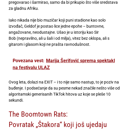
pregovarao i šarmirao, samo da bi prikupio što više sredstava
za gladnu Afriku.
Iako nikada nije bio muzičar koji puni stadione kao solo
izvođač, Geldof je postao lice jedne epohe – buntovne,
angažovane, neodustajne. Ušao je u istoriju kao Sir
Bob (nepravilno, ali u šali i od milja), vitez bez oklopa, ali s
gitarom i glasom koji ne prašta ravnodušnost.
Povezana vest:
Marija Šerifović sprema spektakl
na festivalu ULAZ
Ovog leta, dolazi na EXIT – i to nije samo nastup, to je poziv na
buđenje. I podsećanje da su pesme nekad značile nešto više od
algoritamski generisanih TikTok hitova uz koje se pleše 10
sekundi.
The Boomtown Rats:
Povratak „Štakora“ koji još ujedaju