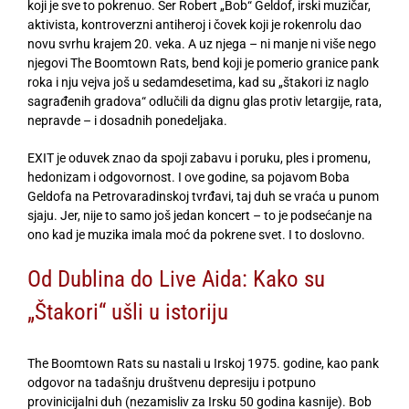
koji je sve to pokrenuo. Ser Robert „Bob“ Geldof, irski muzičar,
aktivista, kontroverzni antiheroj i čovek koji je rokenrolu dao
novu svrhu krajem 20. veka. A uz njega – ni manje ni više nego
njegovi The Boomtown Rats, bend koji je pomerio granice pank
roka i nju vejva još u sedamdesetima, kad su „štakori iz naglo
sagrađenih gradova“ odlučili da dignu glas protiv letargije, rata,
nepravde – i dosadnih ponedeljaka.
EXIT je oduvek znao da spoji zabavu i poruku, ples i promenu,
hedonizam i odgovornost. I ove godine, sa pojavom Boba
Geldofa na Petrovaradinskoj tvrđavi, taj duh se vraća u punom
sjaju. Jer, nije to samo još jedan koncert – to je podsećanje na
ono kad je muzika imala moć da pokrene svet. I to doslovno.
Od Dublina do Live Aida: Kako su
„Štakori“ ušli u istoriju
The Boomtown Rats su nastali u Irskoj 1975. godine, kao pank
odgovor na tadašnju društvenu depresiju i potpuno
provinicijalni duh (nezamisliv za Irsku 50 godina kasnije). Bob