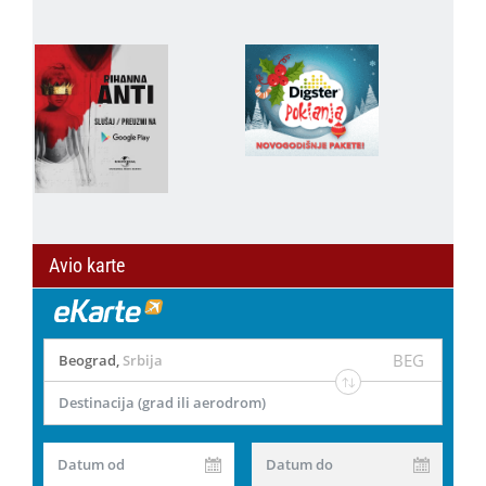
Avio karte
BEG
Beograd
,
Srbija
Destinacija (grad ili aerodrom)
Datum od
Datum do