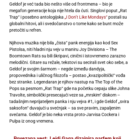
Geldof je već tada bio nešto više od frontmena – bio je
megafon generacije koja nije htela da ćuti. Singlovi poput „Rat
Trap“ i posebno antologijska
„I Don’t Like Mondays“
postali su
globalni hitovi, ali i svedočanstvo o tome kako se bunt može
pretočiti u refren.
Njihova muzika nije bila „čista“ pank energija kao kod Sex
Pistolsa, niti hladni nju vejv u maniru Joy Divisiona – The
Boomtown Rats su bili škripavi, cinični i istovremeno zarazno
melodični. Gitare su režale, tekstovi su secirali svet oko sebe, a
Geldof je svojim šarmom – negde između dandyja,
propovednika i uličnog filozofa – postao „kvazipolitički“ vođa
bez stranke. Legendaran je njihov nastup na The Top of the
Pops sa pesmom „Rat Trap“ gde na početku cepaju slike Johna
Travolte, simbolički presecajući veze sa „mrskim“ diskom –
tadašnjim neprijateljem panka i nju vejva #1, i gde Geldof „svira
saksofon“ duvajući u svećnjak – sa sve pravim, zapaljenim
svećama. Geldof je bio neka vrsta proto-Jarvisa Cockera i
Pulpa iz onog vremena.
Povezana vest:
Lejdi Gaga dizajnira parfem koji