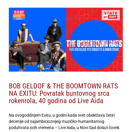
View
Larger
Image
BOB GELDOF & THE BOOMTOWN RATS
NA EXITU: Povratak buntovnog srca
rokenrola, 40 godina od Live Aida
Na ovogodišnjem Exitu, u godini kada svet obeležava četiri
decenije od najambicioznijeg muzičko-humanitarnog
poduhvata svih vremena – Live Aida, u Novi Sad dolazi čovek