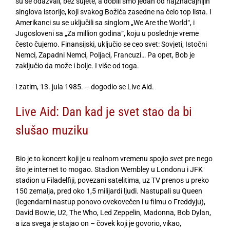
su se odazvali, bez sujete, a dobili smo jedan od najznačajnijih
singlova istorije, koji svakog Božića zasedne na čelo top lista. I
Amerikanci su se uključili sa singlom „We Are the World“, i
Jugosloveni sa „Za million godina“, koju u poslednje vreme
često čujemo. Finansijski, uključio se ceo svet: Sovjeti, Istočni
Nemci, Zapadni Nemci, Poljaci, Francuzi… Pa opet, Bob je
zaključio da može i bolje. I više od toga.
I zatim, 13. jula 1985. – dogodio se Live Aid.
Live Aid: Dan kad je svet stao da bi
slušao muziku
Bio je to koncert koji je u realnom vremenu spojio svet pre nego
što je internet to mogao. Stadion Wembley u Londonu i JFK
stadion u Filadelfiji, povezani satelitima, uz TV prenos u preko
150 zemalja, pred oko 1,5 milijardi ljudi. Nastupali su Queen
(legendarni nastup ponovo ovekovečen i u filmu o Freddyju),
David Bowie, U2, The Who, Led Zeppelin, Madonna, Bob Dylan,
a iza svega je stajao on – čovek koji je govorio, vikao,