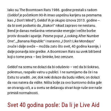
Iako su The Boomtown Rats 1986. godine prestali s radom
(Geldof je početkom 90-ih imao uspešnu karijeru sa pesmama
kao „I Don’t Mind“), Geldof ih je okupio iznova 2013. godine –
da bi svet podsetio da „štakori“ nikad zapravo ne nestanu.
Bend je danas mešavina veteranske energije i večite borbe
protiv dosade i apatije. Pesme poput „Looking After Number
One“, „Banana Republic“ i naravno „I Don’t Like Mondays“
zvuče i dalje sveže – možda zato što svet, 40 godina kasnije, i
dalje ponavlja iste greške. A Boomtown Rats su uvek bili bend
koji o tome peva – bez šminke, bez cenzure.
Geldof na scenu ne dolazi da bi oduševio – već da bi šokirao,
pokrenuo, raspalio vatru u publici. I ne sumnjamo da će i na
Exitu to uraditi. Jer, dok neki dolaze da budu viđeni, on dolazi
da vas natera da vidite. Ništa bolje za ovo buntovno doba gde
se otvaraju oči, a u svetu se dešavaju stvari koje ruše sve naše
primisli normalnosti.
Svet 40 godina posle: Da li je Live Aid