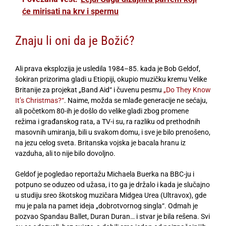
će mirisati na krv i spermu
Znaju li oni da je Božić?
Ali prava eksplozija je usledila 1984–85. kada je Bob Geldof,
šokiran prizorima gladi u Etiopiji, okupio muzičku kremu Velike
Britanije za projekat „Band Aid“ i čuvenu pesmu
„Do They Know
It’s Christmas?“
. Naime, možda se mlađe generacije ne sećaju,
ali početkom 80-ih je došlo do velike gladi zbog promene
režima i građanskog rata, a TV-i su, ra razliku od prethodnih
masovnih umiranja, bili u svakom domu, i sve je bilo prenošeno,
na jezu celog sveta. Britanska vojska je bacala hranu iz
vazduha, ali to nije bilo dovoljno.
Geldof je pogledao reportažu Michaela Buerka na BBC-ju i
potpuno se oduzeo od užasa, i to ga je držalo i kada je slučajno
u studiju sreo škotskog muzičara Midgea Urea (Ultravox), gde
mu je pala na pamet ideja „dobrotvornog singla“. Odmah je
pozvao Spandau Ballet, Duran Duran… i stvar je bila rešena. Svi