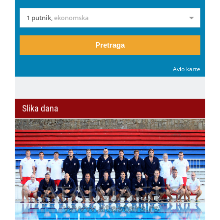
1 putnik
,
ekonomska
Pretraga
Avio karte
Slika dana