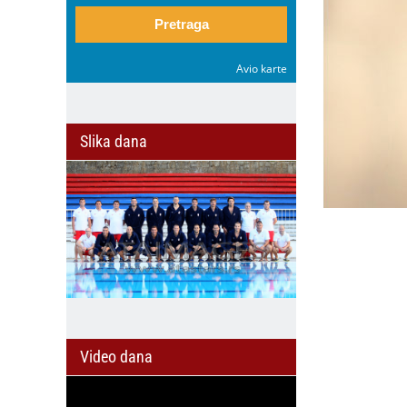
Pretraga
Avio karte
Slika dana
Video dana