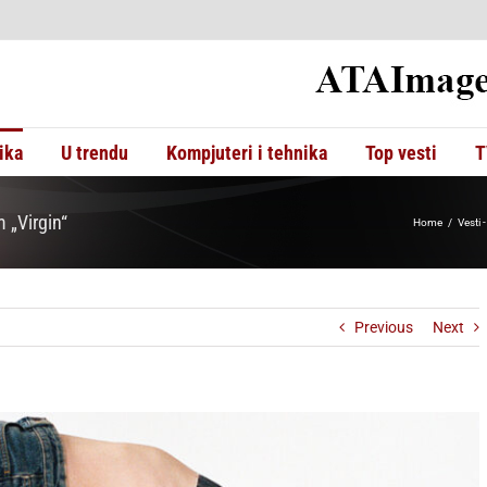
ika
U trendu
Kompjuteri i tehnika
Top vesti
T
 „Virgin“
Home
Vesti 
Previous
Next