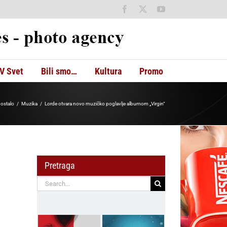
Facebook
X
YouTube
V Svet
Bili smo…
Kultura
Promo
- ostalo
Muzika
Lorde otvara novo muzičko poglavlje albumom „Virgin“
Pretraga
Search
for: