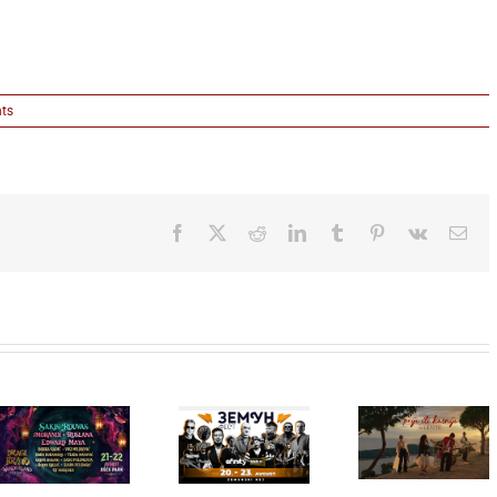
ts
Facebook
X
Reddit
LinkedIn
Tumblr
Pinterest
Vk
Ema
ZEMUN
FEST: JOŠ
Ellie
SAMO SUTRA
Gouldin
Silente
50 ODSTO
otkriva
objavio novi
POPUSTA:
nežnij
singl “Prije ili
Obezbedite
stranu no