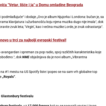
vića "Vetar, lišće i ja" u Domu omladine Beograda
e i podmlađujuće“ i dodaje „Ovo je album Njujorka i Londona: bučan je, sa
ama klavijatura i užurbanošću koju njena muzika dugo nije imala“, dok
vite zvuk leta; ’Virgin’, kao i većina muzike Lorde, je zvuk odrastanja“.
ovo u trci za najbolji evropski festival!
 avangardan i spreman za pop radio, spoj različitih karakteristika koje
lobođeno.“, dok
NME
objašnjava da je novi album „Vibrantna
 na #1 mestu na US Spotify liste i popeo se na sam vrh globalne top
me
„Royals“
.
 Glastonbury festivalu
nbury festivalu
, uz
17.000 fanova
koji su se nagurali unutar i izvan