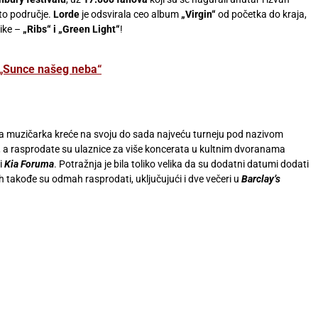
 to područje.
Lorde
je odsvirala ceo album
„Virgin“
od početka do kraja,
like –
„Ribs“ i „Green Light“
!
„Sunce našeg neba“
a muzičarka kreće na svoju do sada najveću turneju pod nazivom
, a rasprodate su ulaznice za više koncerata u kultnim dvoranama
i
Kia Foruma
. Potražnja je bila toliko velika da su dodatni datumi dodati
h takođe su odmah rasprodati, uključujući i dve večeri u
Barclay’s