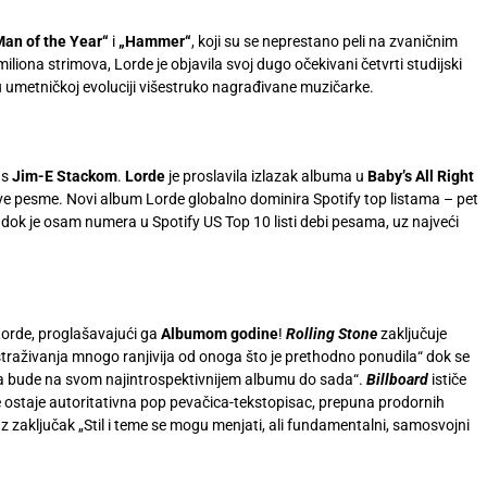
Man of the Year“
i
„Hammer“
, koji su se neprestano peli na zvaničnim
iliona strimova, Lorde je objavila svoj dugo očekivani četvrti studijski
u umetničkoj evoluciji višestruko nagrađivane muzičarke.
 s
Jim-E Stackom
.
Lorde
je proslavila izlazak albuma u
Baby’s All Right
ove pesme. Novi album Lorde globalno dominira Spotify top listama – pet
 dok je osam numera u Spotify US Top 10 listi debi pesama, uz najveći
Lorde, proglašavajući ga
Albumom godine
!
Rolling Stone
zaključuje
„istraživanja mnogo ranjivija od onoga što je prethodno ponudila“ dok se
 da bude na svom najintrospektivnijem albumu do sada“.
Billboard
ističe
rde ostaje autoritativna pop pevačica-tekstopisac, prepuna prodornih
z zaključak „Stil i teme se mogu menjati, ali fundamentalni, samosvojni