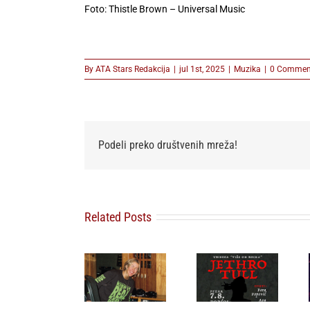
Foto: Thistle Brown – Universal Music
By
ATA Stars Redakcija
|
jul 1st, 2025
|
Muzika
|
0 Commen
Podeli preko društvenih mreža!
Related Posts
Sakis Rouvas
prvi put pred
Ellie
Tribina o
beogradskom
Goulding
Jethro Tullu i
publikom,
otkriva
Ianu
grčka pop
nežniju
Andersonu
ikona stiže
stranu novim