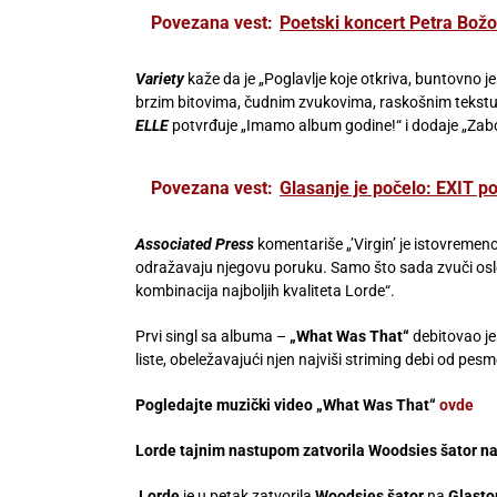
Povezana vest:
Poetski koncert Petra Božo
Variety
kaže da je „Poglavlje koje otkriva, buntovno j
brzim bitovima, čudnim zvukovima, raskošnim tekstur
ELLE
potvrđuje „Imamo album godine!“ i dodaje „Zabora
Povezana vest:
Glasanje je počelo: EXIT pon
Associated Press
komentariše „’Virgin’ je istovremeno
odražavaju njegovu poruku. Samo što sada zvuči os
kombinacija najboljih kvaliteta Lorde“.
Prvi singl sa albuma –
„What Was That“
debitovao je
liste, obeležavajući njen najviši striming debi od pes
Pogledajte muzički video „What Was That“
ovde
Lorde tajnim nastupom zatvorila Woodsies šator na
Lorde
je u petak zatvorila
Woodsies šator
na
Glasto