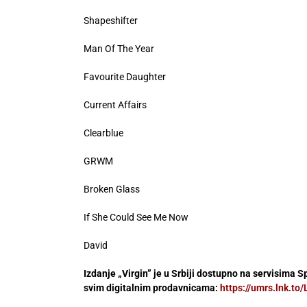
Shapeshifter
Man Of The Year
Favourite Daughter
Current Affairs
Clearblue
GRWM
Broken Glass
If She Could See Me Now
David
Izdanje
„Virgin”
je u Srbiji dostupno na servisima S
svim digitalnim prodavnicama:
https://umrs.lnk.to