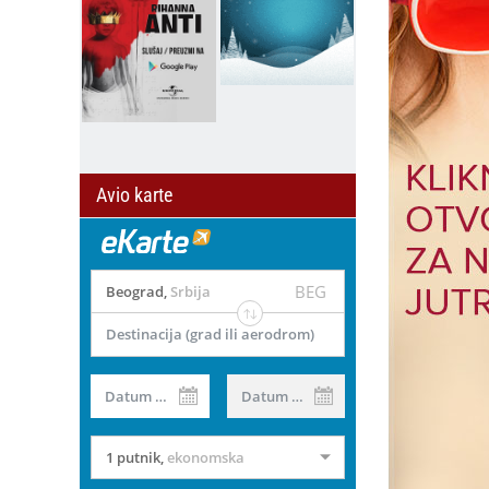
Avio karte
BEG
Beograd
,
Srbija
Destinacija (grad ili aerodrom)
Datum od
Datum do
1 putnik
,
ekonomska