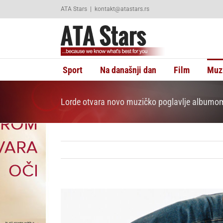
Skip
ATA Stars
|
kontakt@atastars.rs
to
content
Sport
Na današnji dan
Film
Muz
Lorde otvara novo muzičko poglavlje albumom
View
Larger
Image