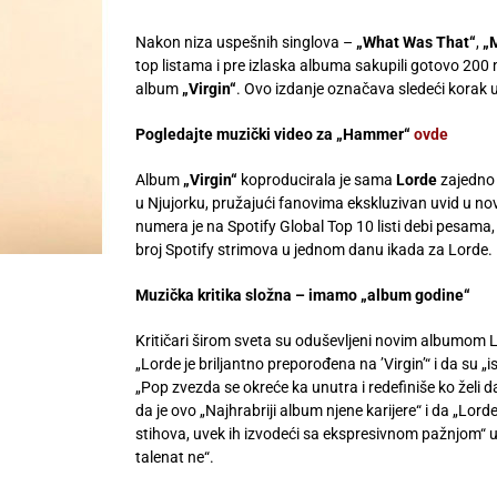
Nakon niza uspešnih singlova –
„What Was That“
,
„
top listama i pre izlaska albuma sakupili gotovo 200 m
album
„Virgin“
. Ovo izdanje označava sledeći korak 
Pogledajte muzički video za „Hammer“
ovde
Album
„Virgin“
koproducirala je sama
Lorde
zajedno
u Njujorku, pružajući fanovima ekskluzivan uvid u n
numera je na Spotify Global Top 10 listi debi pesama,
broj Spotify strimova u jednom danu ikada za Lorde.
Muzička kritika složna – imamo „album godine“
Kritičari širom sveta su oduševljeni novim albumom 
„Lorde je briljantno preporođena na ’Virgin’“ i da su 
„Pop zvezda se okreće ka unutra i redefiniše ko želi
da je ovo „Najhrabriji album njene karijere“ i da „Lo
stihova, uvek ih izvodeći sa ekspresivnom pažnjom“ u
talenat ne“.