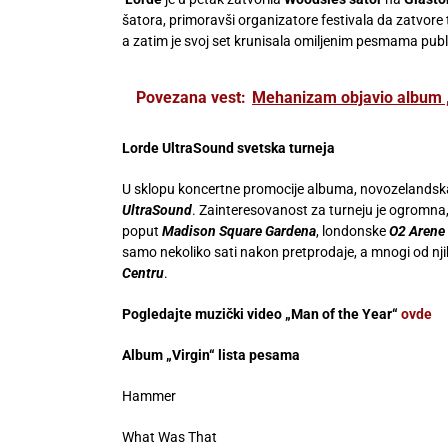
šatora, primoravši organizatore festivala da zatvore
a zatim je svoj set krunisala omiljenim pesmama pub
Povezana vest:
Mehanizam objavio album 
Lorde UltraSound svetska turneja
U sklopu koncertne promocije albuma, novozelandsk
UltraSound
. Zainteresovanost za turneju je ogromna
poput
Madison Square Gardena
, londonske
O2 Arene
samo nekoliko sati nakon pretprodaje, a mnogi od nji
Centru
.
Pogledajte muzički video „Man of the Year“
ovde
Album „Virgin“ lista pesama
Hammer
What Was That